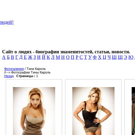
Сайт о людях - биографии знаменитостей, статьи, новости.
А
Б
В
Г
Д
Е
Ж
З
И
Й
К
Л
М
Н
О
П
Р
С
Т
У
Ф
Х
Ц
Ч
Ш
Щ
Э
Ю
Фотогалерея
/ Тина Кароль
//-->
Фотографии Тины Кароль
Назад
Страницы :
1