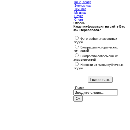
Кино, театр
Экономика
Техника
Музыка
Наука
Спорт
Опросы
Какая информация на сайте Вас
заинтересовала?
Фотографии знаменитых
людей
Биографии исторических
личностей
Биографии современных
знаменитостей
Новости из жизни публичных
людей
Поиск