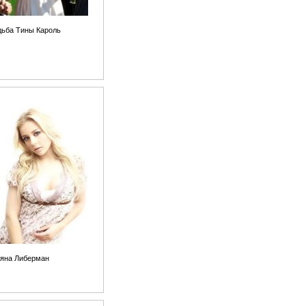
ьба Тины Кароль
яна Либерман