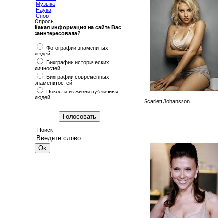
Музыка
Наука
Спорт
Опросы
Какая информация на сайте Вас
заинтересовала?
Фотографии знаменитых
людей
Биографии исторических
личностей
Биографии современных
знаменитостей
Новости из жизни публичных
людей
Scarlett Johansson
Поиск