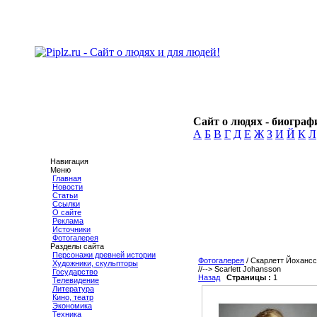
Сайт о людях - биографи
А
Б
В
Г
Д
Е
Ж
З
И
Й
К
Л
Навигация
Меню
Главная
Новости
Статьи
Ссылки
О сайте
Реклама
Источники
Фотогалерея
Разделы сайта
Персонажи древней истории
Фотогалерея
/ Скарлетт Йоханс
Художники, скульпторы
//-->
Scarlett Johansson
Государство
Назад
Страницы :
1
Телевидение
Литература
Кино, театр
Экономика
Техника