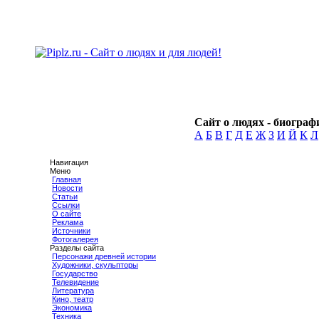
Сайт о людях - биографи
А
Б
В
Г
Д
Е
Ж
З
И
Й
К
Л
Навигация
Меню
Главная
Новости
Статьи
Ссылки
О сайте
Реклама
Источники
Фотогалерея
Разделы сайта
Персонажи древней истории
Художники, скульпторы
Государство
Телевидение
Литература
Кино, театр
Экономика
Техника