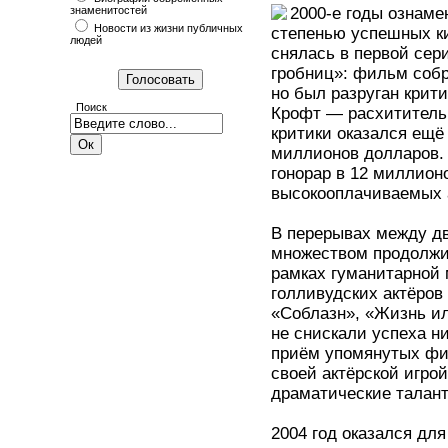
знаменитостей
2000-е годы ознаме
Новости из жизни публичных
степенью успешных ки
людей
снялась в первой се
гробниц»: фильм собр
но был разруган крит
Поиск
Крофт — расхитительн
критики оказался ещё
миллионов долларов. 
гонорар в 12 миллион
высокооплачиваемых а
В перерывах между д
множеством продолжит
рамках гуманитарной
голливудских актёров
«Соблазн», «Жизнь ил
не снискали успеха н
приём упомянутых фи
своей актёрской игрой
драматические талан
2004 год оказался дл