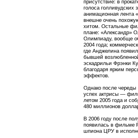
присутствие: в прокат
голоса голливудских 
анимационная лента «
внешне очень похожую
хитом. Остальные фи
плане: «Александр» О
Олимпиаду, вообще о
2004 года; коммерчес
где Анджелина появи
бывшей возлюбленной
эскадрильи Фрэнки Ку
благодаря ярким пер
эффектов.
Однако после череды 
успех актрисы — фил
летом 2005 года и со
480 миллионов долла
В 2006 году после по
появилась в фильме Р
шпиона ЦРУ в исполн