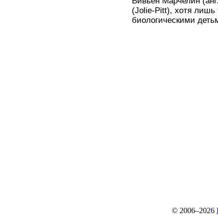
Вивьен Марчелин (анг
(Jolie-Pitt), хотя ли
биологическими деть
© 2006–2026