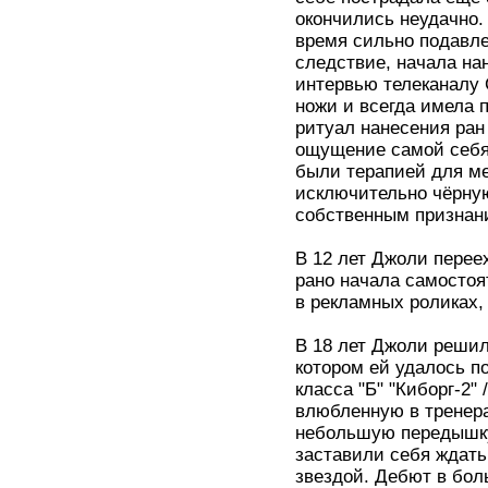
окончились неудачно.
время сильно подавлен
следствие, начала на
интервью телеканалу
ножи и всегда имела 
ритуал нанесения ран
ощущение самой себя
были терапией для ме
исключительно чёрную
собственным признани
В 12 лет Джоли перее
рано начала самостоя
в рекламных роликах
В 18 лет Джоли решил
котором ей удалось п
класса "Б" "Киборг-2"
влюбленную в тренера
небольшую передышку
заставили себя ждать
звездой. Дебют в бол