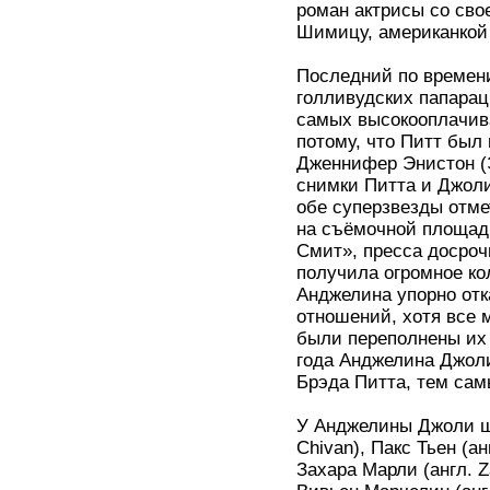
роман актрисы со св
Шимицу, американкой 
Последний по времен
голливудских папарацц
самых высокооплачива
потому, что Питт был
Дженнифер Энистон (Э
снимки Питта и Джоли
обе суперзвезды отме
на съёмочной площадк
Смит», пресса досроч
получила огромное ко
Анджелина упорно отк
отношений, хотя все 
были переполнены их
года Анджелина Джоли
Брэда Питта, тем сам
У Анджелины Джоли ш
Chivan), Пакс Тьен (ан
Захара Марли (англ. Z