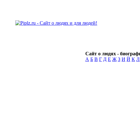
Сайт о людях - биографи
А
Б
В
Г
Д
Е
Ж
З
И
Й
К
Л