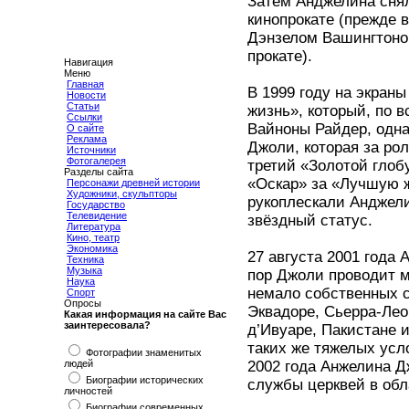
Затем Анджелина снял
кинопрокате (прежде 
Дэнзелом Вашингтоно
прокате).
Навигация
Меню
Главная
В 1999 году на экра
Новости
Статьи
жизнь», который, по 
Ссылки
Вайноны Райдер, одн
О сайте
Реклама
Джоли, которая за ро
Источники
Фотогалерея
третий «Золотой глоб
Разделы сайта
«Оскар» за «Лучшую ж
Персонажи древней истории
Художники, скульпторы
рукоплескали Анджели
Государство
Телевидение
звёздный статус.
Литература
Кино, театр
Экономика
27 августа 2001 года
Техника
Музыка
пор Джоли проводит м
Наука
немало собственных с
Спорт
Опросы
Эквадоре, Сьерра-Лео
Какая информация на сайте Вас
заинтересовала?
д’Ивуаре, Пакистане и
таких же тяжелых усл
Фотографии знаменитых
людей
2002 года Анжелина 
Биографии исторических
службы церквей в обл
личностей
Биографии современных