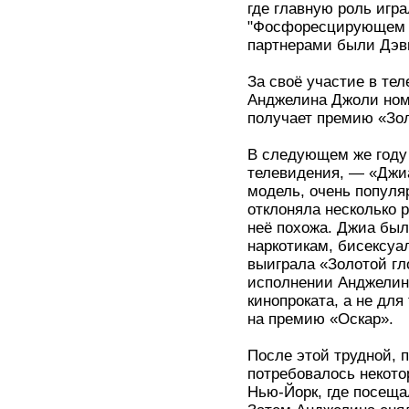
где главную роль игр
"Фосфоресцирующем све
партнерами были Дэв
За своё участие в те
Анджелина Джоли ном
получает премию «Зол
В следующем же году
телевидения, — «Джиа
модель, очень популя
отклоняла несколько 
неё похожа. Джиа был
наркотикам, бисексу
выиграла «Золотой гл
исполнении Анджелин
кинопроката, а не дл
на премию «Оскар».
После этой трудной, 
потребовалось некото
Нью-Йорк, где посеща