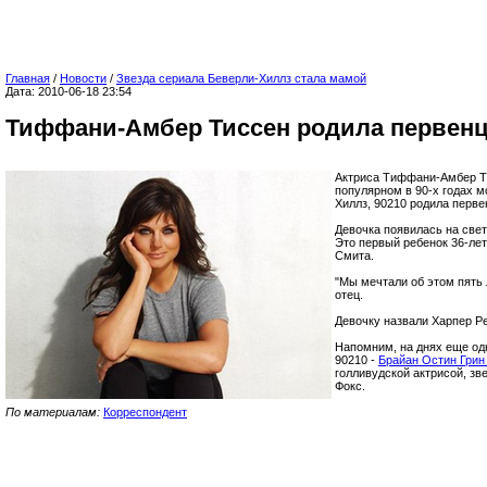
Главная
/
Новости
/
Звезда сериала Беверли-Хиллз стала мамой
Дата: 2010-06-18 23:54
Тиффани-Амбер Тиссен родила первен
Актриса Тиффани-Амбер Ти
популярном в 90-х годах 
Хиллз, 90210 родила перве
Девочка появилась на свет
Это первый ребенок 36-ле
Смита.
"Мы мечтали об этом пять 
отец.
Девочку назвали Харпер Р
Напомним, на днях еще од
90210 -
Брайан Остин Грин
голливудской актрисой, з
Фокс.
По материалам:
Корреспондент