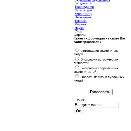
Государство
Телевидение
Литература
Кино, театр
Экономика
Техника
Музыка
Наука
Спорт
Опросы
Какая информация на сайте Вас
заинтересовала?
Фотографии знаменитых
людей
Биографии исторических
личностей
Биографии современных
знаменитостей
Новости из жизни публичных
людей
Поиск