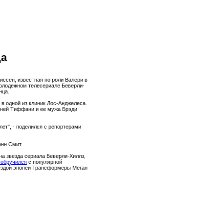
ца
ссен, известная по роли Валери в
молодежном телесериале Беверли-
нца.
 в одной из клиник Лос-Анджелеса.
тней Тиффани и ее мужа Брэди
лет", - поделился с репортерами
енн Смит.
на звезда сериала Беверли-Хиллз,
 обручился
с популярной
вездой эпопеи Трансформеры Меган