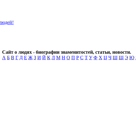
Сайт о людях - биографии знаменитостей, статьи, новости.
А
Б
В
Г
Д
Е
Ж
З
И
Й
К
Л
М
Н
О
П
Р
С
Т
У
Ф
Х
Ц
Ч
Ш
Щ
Э
Ю