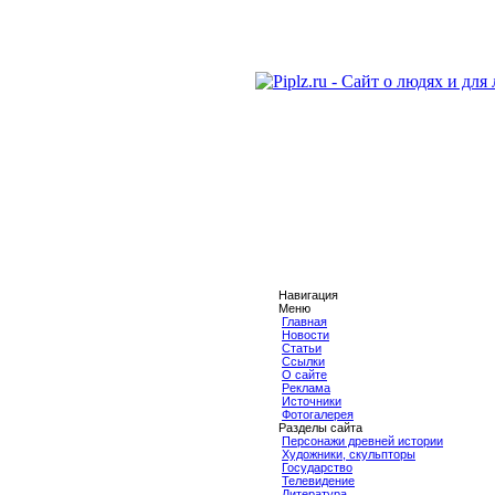
Навигация
Меню
Главная
Новости
Статьи
Ссылки
О сайте
Реклама
Источники
Фотогалерея
Разделы сайта
Персонажи древней истории
Художники, скульпторы
Государство
Телевидение
Литература