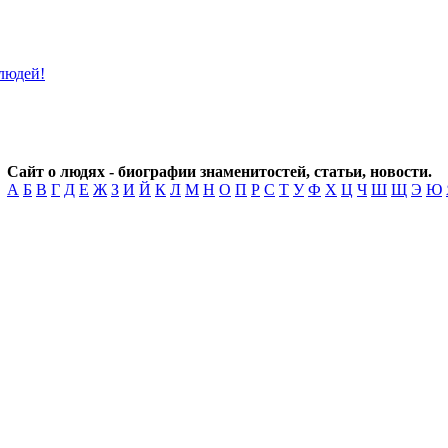
Сайт о людях - биографии знаменитостей, статьи, новости.
А
Б
В
Г
Д
Е
Ж
З
И
Й
К
Л
М
Н
О
П
Р
С
Т
У
Ф
Х
Ц
Ч
Ш
Щ
Э
Ю