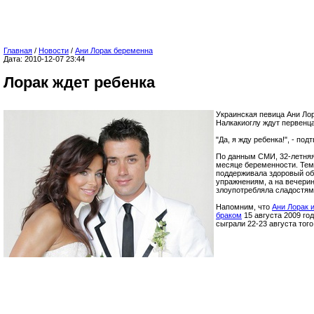
Главная
/
Новости
/
Ани Лорак беременна
Дата: 2010-12-07 23:44
Лорак ждет ребенка
Украинская певица Ани Ло
Налкакиоглу ждут первенца
"Да, я жду ребенка!", - по
По данным СМИ, 32-летняя
месяце беременности. Тем 
поддерживала здоровый об
упражнениям, а на вечери
злоупотребляла сладостям
Напомним, что
Ани Лорак 
браком
15 августа 2009 го
сыграли 22-23 августа того