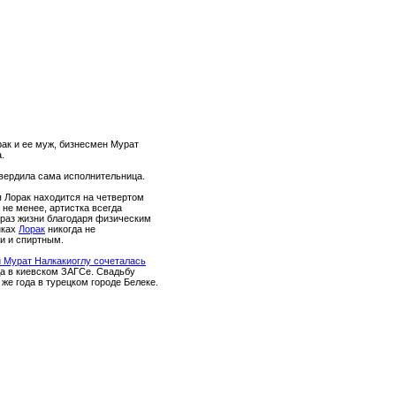
рак и ее муж, бизнесмен Мурат
.
дтвердила сама исполнительница.
 Лорак находится на четвертом
не менее, артистка всегда
раз жизни благодаря физическим
нках
Лорак
никогда не
и и спиртным.
и Мурат Налкакиоглу сочеталась
да в киевском ЗАГСе. Свадьбу
 же года в турецком городе Белеке.