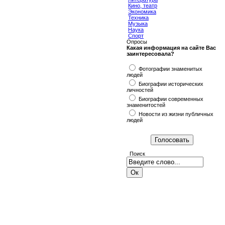
Кино, театр
Экономика
Техника
Музыка
Наука
Спорт
Опросы
Какая информация на сайте Вас
заинтересовала?
Фотографии знаменитых
людей
Биографии исторических
личностей
Биографии современных
знаменитостей
Новости из жизни публичных
людей
Поиск