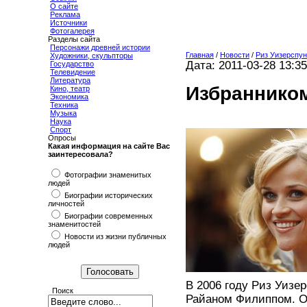
О сайте
Реклама
Источники
Фотогалерея
Разделы сайта
Персонажи древней истории
Главная
/
Новости
/
Риз Уизерспу
Художники, скульпторы
Дата: 2011-03-28 13:35
Государство
Телевидение
Литература
Избраннико
Кино, театр
Экономика
Техника
Музыка
Наука
Спорт
Опросы
Какая информация на сайте Вас
заинтересовала?
Фотографии знаменитых
людей
Биографии исторических
личностей
Биографии современных
знаменитостей
Новости из жизни публичных
людей
В 2006 году Риз Уизе
Поиск
Райаном Филиппом. От