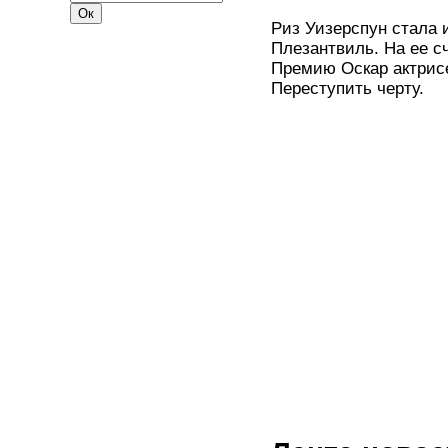
Риз Уизерспун стала 
Плезантвиль. На ее сч
Премию Оскар актрис
Переступить черту.