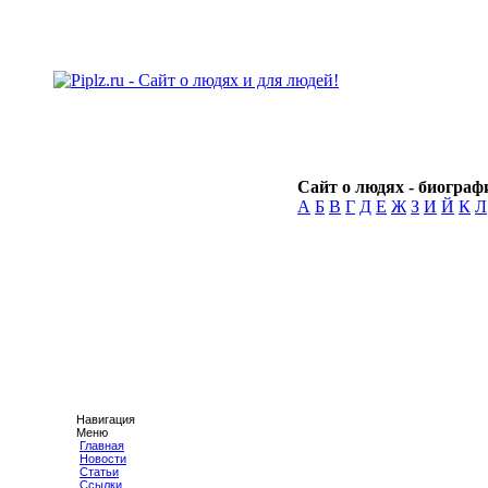
Сайт о людях - биографи
А
Б
В
Г
Д
Е
Ж
З
И
Й
К
Л
Навигация
Меню
Главная
Новости
Статьи
Ссылки