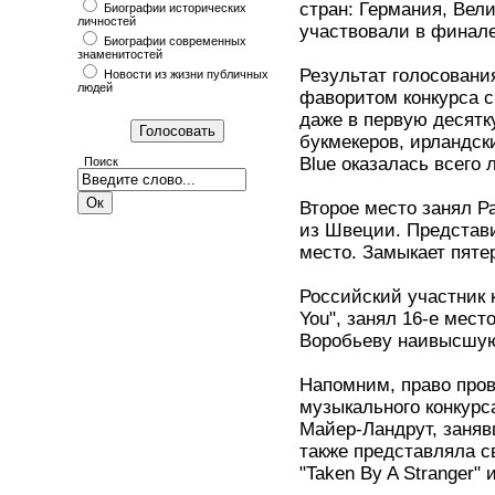
стран: Германия, Вел
Биографии исторических
личностей
участвовали в финал
Биографии современных
знаменитостей
Результат голосовани
Новости из жизни публичных
людей
фаворитом конкурса с
даже в первую десятк
букмекеров, ирландски
Blue оказалась всего 
Поиск
Второе место занял Р
из Швеции. Представ
место. Замыкает пяте
Российский участник 
You", занял 16-е мест
Воробьеву наивысшую 
Напомним, право пров
музыкального конкурс
Майер-Ландрут, занявш
также представляла с
"Taken By A Stranger" 