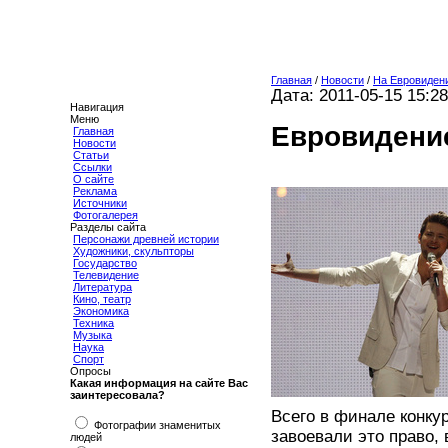
Главная
/
Новости
/
На Евровиден
Дата: 2011-05-15 15:28
Навигация
Меню
Евровидение
Главная
Новости
Статьи
Ссылки
О сайте
Реклама
Источники
Фотогалерея
Разделы сайта
Персонажи древней истории
Художники, скульпторы
Государство
Телевидение
Литература
Кино, театр
Экономика
Техника
Музыка
Наука
Спорт
Опросы
Какая информация на сайте Вас
заинтересовала?
Всего в финале конку
Фотографии знаменитых
завоевали это право,
людей