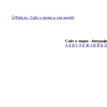
Сайт о людях - биографи
А
Б
В
Г
Д
Е
Ж
З
И
Й
К
Л