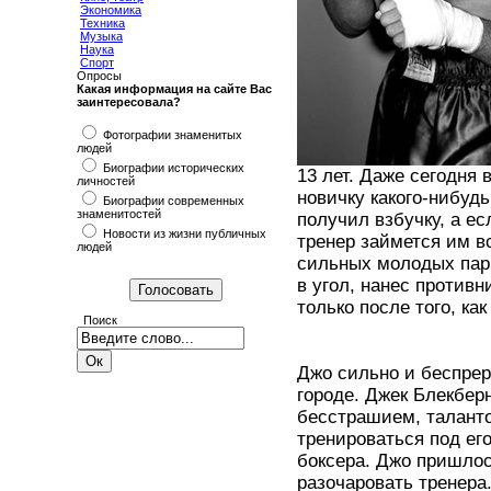
Экономика
Техника
Музыка
Наука
Спорт
Опросы
Какая информация на сайте Вас
заинтересовала?
Фотографии знаменитых
людей
Биографии исторических
13 лет. Даже сегодня 
личностей
новичку какого-нибудь
Биографии современных
знаменитостей
получил взбучку, а ес
Новости из жизни публичных
тренер займется им в
людей
сильных молодых парн
в угол, нанес против
только после того, ка
Поиск
Джо сильно и беспрер
городе. Джек Блекберн
бесстрашием, таланто
тренироваться под его
боксера. Джо пришлос
разочаровать тренера