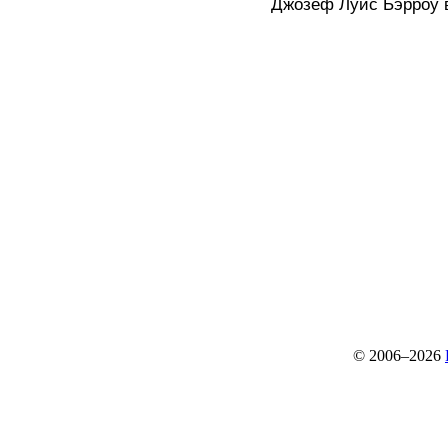
Джозеф Луис Бэрроу в
© 2006–2026