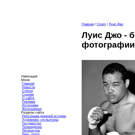
Главная
/
Спорт
/
Луис Джо
Луис Джо - 
фотографии
Навигация
Меню
Главная
Новости
Статьи
Ссылки
О сайте
Реклама
Источники
Фотогалерея
Разделы сайта
Персонажи древней истории
Художники, скульпторы
Государство
Телевидение
Литература
Кино, театр