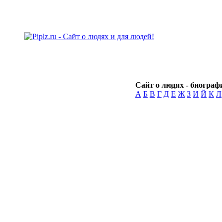
Сайт о людях - биографи
А
Б
В
Г
Д
Е
Ж
З
И
Й
К
Л