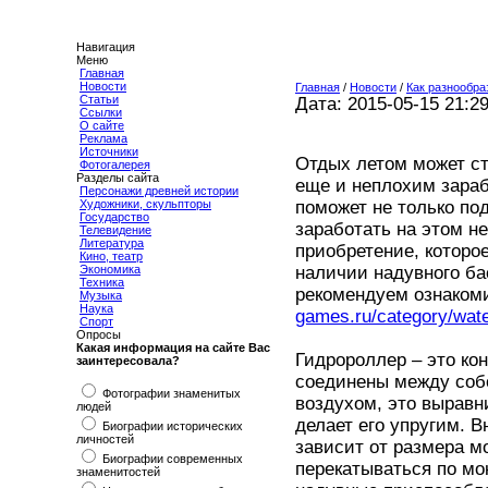
Навигация
Меню
Главная
Новости
Главная
/
Новости
/
Как разнообра
Статьи
Дата: 2015-05-15 21:2
Ссылки
О сайте
Реклама
Источники
Отдых летом может с
Фотогалерея
Разделы сайта
еще и неплохим зараб
Персонажи древней истории
поможет не только по
Художники, скульпторы
Государство
заработать на этом н
Телевидение
Литература
приобретение, которо
Кино, театр
наличии надувного ба
Экономика
Техника
рекомендуем ознаком
Музыка
Наука
games.ru/category/water
Спорт
Опросы
Какая информация на сайте Вас
Гидророллер – это ко
заинтересовала?
соединены между соб
Фотографии знаменитых
воздухом, это выравн
людей
делает его упругим. В
Биографии исторических
личностей
зависит от размера м
Биографии современных
перекатываться по мок
знаменитостей