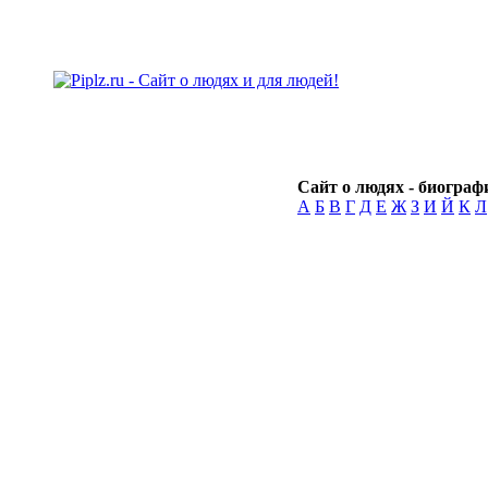
Сайт о людях - биографи
А
Б
В
Г
Д
Е
Ж
З
И
Й
К
Л