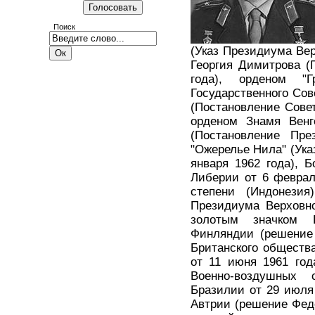
Поиск
(Указ Президиума Вер
Георгия Димитрова (
года), орденом "Г
Государственного Сов
(Постановление Сове
орденом Знамя Венг
(Постановление Пр
"Ожерелье Нила" (Ука
января 1962 года), 
Либерии от 6 февраля
степени (Индонезия
Президиума Верховно
золотым значком Ц
Финляндии (решение 
Британского обществ
от 11 июня 1961 год
Военно-воздушных 
Бразилии от 29 июля
Автрии (решение Феде