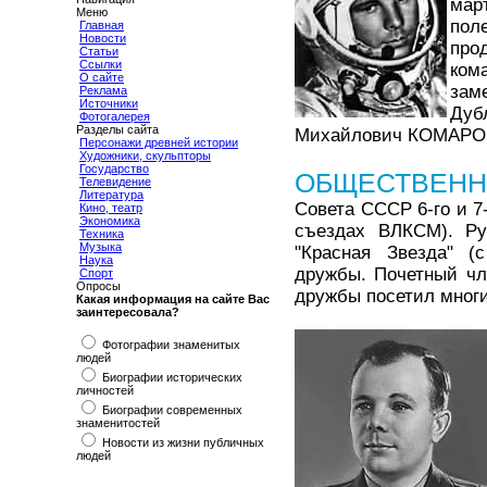
март
Меню
пол
Главная
Новости
про
Статьи
Ссылки
ком
О сайте
зам
Реклама
Источники
Дуб
Фотогалерея
Разделы сайта
Михайлович КОМАРОВ) 
Персонажи древней истории
Художники, скульпторы
Государство
ОБЩЕСТВЕНН
Телевидение
Литература
Совета СССР 6-го и 7
Кино, театр
Экономика
съездах ВЛКСМ). Рук
Техника
Музыка
"Красная Звезда" (с
Наука
дружбы. Почетный чл
Спорт
Опросы
дружбы посетил многи
Какая информация на сайте Вас
заинтересовала?
Фотографии знаменитых
людей
Биографии исторических
личностей
Биографии современных
знаменитостей
Новости из жизни публичных
людей