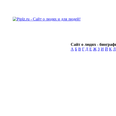
Сайт о людях - биографи
А
Б
В
Г
Д
Е
Ж
З
И
Й
К
Л