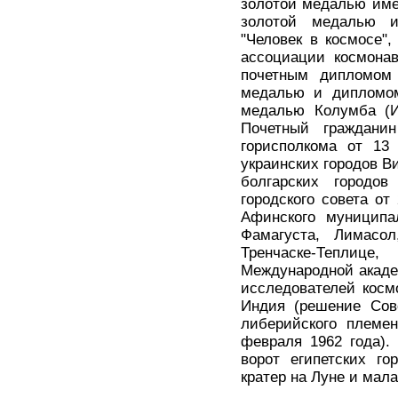
золотой медалью име
золотой медалью и
"Человек в космосе"
ассоциации космона
почетным дипломом 
медалью и дипломом
медалью Колумба (Ит
Почетный гражданин
горисполкома от 13 
украинских городов В
болгарских городо
городского совета от
Афинского муниципал
Фамагуста, Лимасол
Тренчаске-Теплице
Международной академ
исследователей косм
Индия (решение Сове
либерийского племе
февраля 1962 года).
ворот египетских го
кратер на Луне и мала