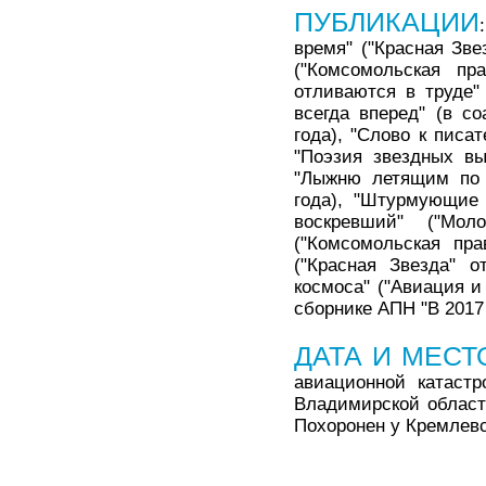
ПУБЛИКАЦИИ
время" ("Красная Зве
("Комсомольская пр
отливаются в труде" 
всегда вперед" (в со
года), "Слово к писа
"Поэзия звездных вы
"Лыжню летящим по в
года), "Штурмующие 
воскревший" ("Мо
("Комсомольская пра
("Красная Звезда" о
космоса" ("Авиация и
сборнике АПН "В 2017 г
ДАТА И МЕСТ
авиационной катастр
Владимирской област
Похоронен у Кремлевс