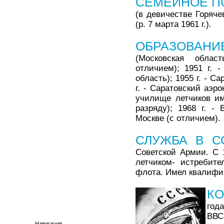
СЕМЕЙНОЕ П
(в девичестве Горячев
(р. 7 марта 1961 г.).
ОБРАЗОВАНИ
(Московская облас
отличием); 1951 г. 
область); 1955 г. - 
г. - Саратовский аэр
училище летчиков им
разряду); 1968 г. -
Москве (с отличием).
СЛУЖБА В С
Советской Армии. С 
летчиком- истребите
флота. Имел квалифик
КО
год
ВВС
Навигация