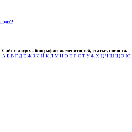
Сайт о людях - биографии знаменитостей, статьи, новости.
А
Б
В
Г
Д
Е
Ж
З
И
Й
К
Л
М
Н
О
П
Р
С
Т
У
Ф
Х
Ц
Ч
Ш
Щ
Э
Ю