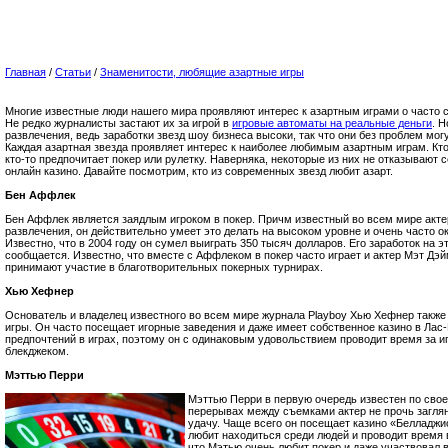
Главная
/
Статьи
/
Знаменитости, любящие азартные игры
Многие известные люди нашего мира проявляют интерес к азартным играми о часто с
Не редко журналисты застают их за игрой в
игровые автоматы на реальные деньги
. Н
развлечения, ведь заработки звезд шоу бизнеса высоки, так что они без проблем мог
Каждая азартная звезда проявляет интерес к наиболее любимым азартным играм. Кт
кто-то предпочитает покер или рулетку. Наверняка, некоторые из них не отказывают с
онлайн казино. Давайте посмотрим, кто из современных звезд любит азарт.
Бен Аффлек
Бен Аффлек является заядлым игроком в покер. Причм известный во всем мире актер
развлечения, он действительно умеет это делать на высоком уровне и очень часто о
Известно, что в 2004 году он сумел выиграть 350 тысяч долларов. Его заработок на э
сообщается. Известно, что вместе с Аффлеком в покер часто играет и актер Мэт Дэй
принимают участие в благотворительных покерных турнирах.
Хью Хефнер
Основатель и владелец известного во всем мире журнала Playboy Хью Хефнер также 
игры. Он часто посещает игорные заведения и даже имеет собственное казино в Лас-
предпочтений в играх, поэтому он с одинаковым удовольствием проводит время за и
блекджеком.
Мэттью Перри
Мэттью Перри в первую очередь известен по свое
перерывах между съемками актер не прочь заглян
удачу. Чаще всего он посещает казино «Белладжио
любит находиться среди людей и проводит время в
что Мэтью очень любит покер и даже участвовал в