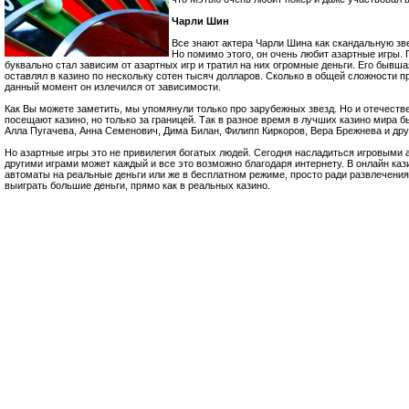
Чарли Шин
Все знают актера Чарли Шина как скандальную зве
Но помимо этого, он очень любит азартные игры. 
буквально стал зависим от азартных игр и тратил на них огромные деньги. Его бывша
оставлял в казино по нескольку сотен тысяч долларов. Сколько в общей сложности п
данный момент он излечился от зависимости.
Как Вы можете заметить, мы упомянули только про зарубежных звезд. Но и отечеств
посещают казино, но только за границей. Так в разное время в лучших казино мира
Алла Пугачева, Анна Семенович, Дима Билан, Филипп Киркоров, Вера Брежнева и дру
Но азартные игры это не привилегия богатых людей. Сегодня насладиться игровыми 
другими играми может каждый и все это возможно благодаря интернету. В онлайн каз
автоматы на реальные деньги или же в бесплатном режиме, просто ради развлечения
выиграть большие деньги, прямо как в реальных казино.