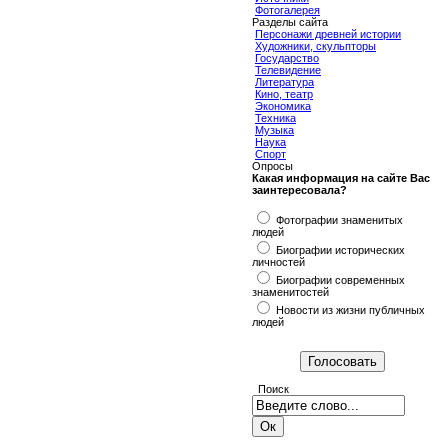
Фотогалерея
Разделы сайта
Персонажи древней истории
Художники, скульпторы
Государство
Телевидение
Литература
Кино, театр
Экономика
Техника
Музыка
Наука
Спорт
Опросы
Какая информация на сайте Вас
заинтересовала?
Фотографии знаменитых
людей
Биографии исторических
личностей
Биографии современных
знаменитостей
Новости из жизни публичных
людей
Поиск