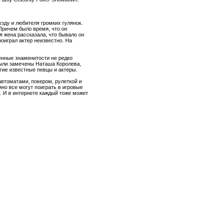
зду и любителя громких гулянок.
Причем было время, что он
я жена рассказала, что бывало он
роиграл актер неизвестно. На
енные знаменитости не редко
 были замечены Наташа Королева,
гие известные певцы и актеры.
автоматами, покером, рулеткой и
ино все могут поиграть в игровые
. И в интернете каждый тоже может