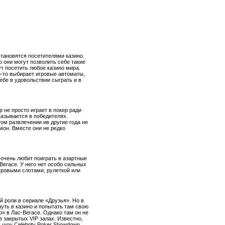
тановятся посетителями казино.
о они могут позволить себе такие
ут посетить любое казино мира.
о-то выбирает игровые автоматы,
ебе в удовольствии сыграть и в
 не просто играет в покер ради
казывается в победителях.
том развлечении ив другие года не
мон. Вместе они не редко
очень любит поиграть в азартные
Вегасе. У него нет особо сильных
гровыми слотами, рулеткой или
й роли в сериале «Друзья». Но в
уть в казино и попытать там свою
» в Лас-Вегасе. Однако там он не
 закрытых VIP залах. Известно,
 шоу Celebrity Poker Showdown.