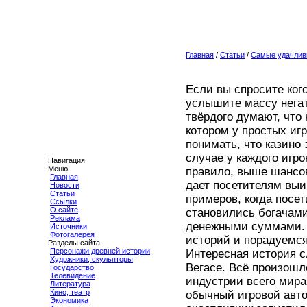
Главная
/
Статьи
/
Самые удачлив
Если вы спросите кого
услышите массу нега
твёрдого думают, что 
котором у простых игр
понимать, что казино 
случае у каждого игр
Навигация
Меню
правило, выше шансов
Главная
дает посетителям выи
Новости
Статьи
примеров, когда посет
Ссылки
О сайте
становились богачами
Реклама
денежными суммами. 
Источники
Фотогалерея
историй и порадуемся
Разделы сайта
Персонажи древней истории
Интересная история 
Художники, скульпторы
Вегасе. Всё произошл
Государство
Телевидение
индустрии всего мира
Литература
Кино, театр
обычный игровой авто
Экономика