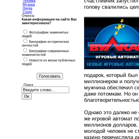
счастливчик запустил 
Техника
Музыка
голову свалились цел
Наука
Спорт
Опросы
Какая информация на сайте Вас
заинтересовала?
Фотографии знаменитых
людей
Биографии исторических
личностей
Биографии современных
знаменитостей
Новости из жизни публичных
людей
подарок, который был
миллионером и получи
Поиск
мужчина обеспечил се
даже потомкам. Но он 
благотворительность
Однако это далеко не
же игровой автомат 
миллионов долларов, 
молодой человек не с
казино перечисляла д