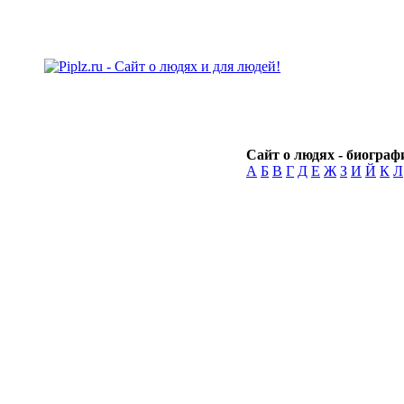
Сайт о людях - биографи
А
Б
В
Г
Д
Е
Ж
З
И
Й
К
Л