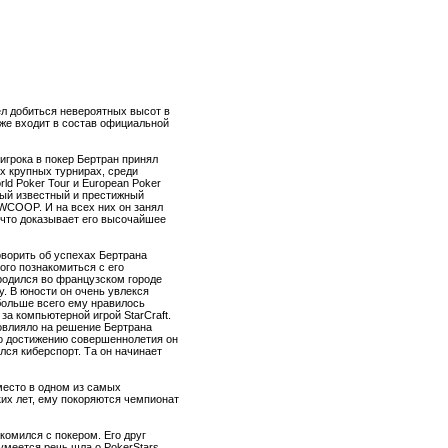
л добиться невероятных высот в
кже входит в состав официальной
игрока в покер Бертран принял
х крупных турнирах, среди
ld Poker Tour и European Poker
мый известный и престижный
 WCOOP. И на всех них он занял
 что доказывает его высочайшее
оворить об успехах Бертрана
ого познакомиться с его
родился во французском городе
у. В юности он очень увлекся
больше всего ему нравилось
за компьютерной игрой StarCraft.
овлияло на решение Бертрана
по достижению совершеннолетия он
лся киберспорт. Та он начинает
место в одном из самых
их лет, ему покоряются чемпионат
комился с покером. Его друг
умеется речь шла о PokerStars.