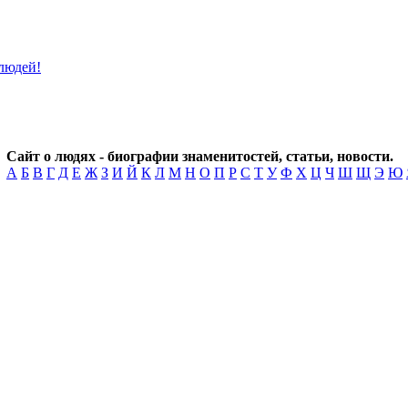
Сайт о людях - биографии знаменитостей, статьи, новости.
А
Б
В
Г
Д
Е
Ж
З
И
Й
К
Л
М
Н
О
П
Р
С
Т
У
Ф
Х
Ц
Ч
Ш
Щ
Э
Ю