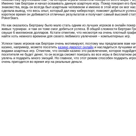
Именно там Бертран и начал осваивать данную азартную игру. Покер покорил его бук
знакомства, ведь он всегда был азартным человеком и именно в этой игре он мог на
сделала вывод, что весь опыт, который дал ему киберспорт, поможет добиться успеха 
короткое время он добивается отличных результатов и получает самый высокий стату
PokerStars.
Но как оказалось Бертрану было мало стать одним из лучших игроков в онлайн покер
живых турнирах. и там он тоже смог добиться успеха. В общей сложности Бертран Гр
свыше 6 миллионов долларов. Кстати отметим, что несмотря на очень плотный график
найти хоть немного времени для своего любимого увлечения – компьютерных игр.
Успехи таких игроков как Бертран очень мотивируют, поэтому мы предлагаем вам на
казино, например, можете посетить
казино джекпот онлайн
и насладиться лучшими и
видами азартных игр. Отметим, что онлайн казино это развлечение, которое подойдет
посетителя не будет денег, то он всегда сможет поиграть во все игры в бесплатном 
увлечь и подарить много эмоций. Но главное, что этот режим способен подарить игр
очень пригодится во время игр на реальные деньги.