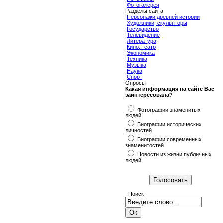
Фотогалерея
Разделы сайта
Персонажи древней истории
Художники, скульпторы
Государство
Телевидение
Литература
Кино, театр
Экономика
Техника
Музыка
Наука
Спорт
Опросы
Какая информация на сайте Вас
заинтересовала?
Фотографии знаменитых
людей
Биографии исторических
личностей
Биографии современных
знаменитостей
Новости из жизни публичных
людей
Поиск