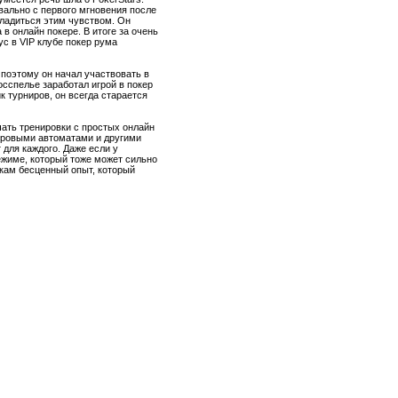
вально с первого мгновения после
сладиться этим чувством. Он
в онлайн покере. В итоге за очень
с в VIP клубе покер рума
 поэтому он начал участвовать в
осспелье заработал игрой в покер
 турниров, он всегда старается
чать тренировки с простых онлайн
гровыми автоматами и другими
 для каждого. Даже если у
режиме, который тоже может сильно
окам бесценный опыт, который