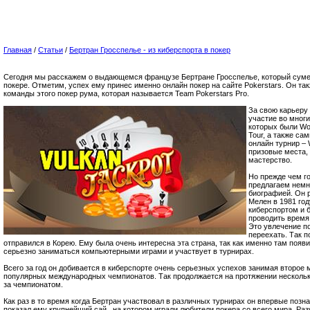
Главная
/
Статьи
/
Бертран Гросспелье - из киберспорта в покер
Сегодня мы расскажем о выдающемся французе Бертране Гросспелье, который суме
покере. Отметим, успех ему принес именно онлайн покер на сайте Pokerstars. Он та
команды этого покер рума, которая называется Team Pokerstars Pro.
За свою карьеру 
участие во многи
которых были Wor
Tour, а также са
онлайн турнир –
призовые места,
мастерство.
Но прежде чем г
предлагаем немн
биографией. Он 
Мелен в 1981 год
киберспортом и 
проводить время 
Это увлечение п
переехать. Так 
отправился в Корею. Ему была очень интересна эта страна, так как именно там появи
серьезно заниматься компьютерными играми и участвует в турнирах.
Всего за год он добивается в киберспорте очень серьезных успехов занимая второе 
популярных международных чемпионатов. Так продолжается на протяжении нескольк
за чемпионатом.
Как раз в то время когда Бертран участвовал в различных турнирах он впервые позна
показал ему крупнейший сай , на котором играли любители покера со всего мира. Раз