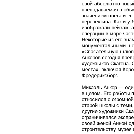
свой абсолютно новый
преподаваемая в обы
значением цвета и ес
перспектива. Как и у
изображали пейзаж, а
операции в море част
Некоторые из его зна
монументальными шед
«Спасательную шлюпк
Анкеров сегодня прев
художников Скагена. 
местах, включая Кор
Фредериксборг.
Микаэль Анкер — один
в целом. Его работы 
относился с огромно
старой школы с теми,
другие художники Ска
ограничивался экспре
своей женой Анной сд
строительству музея 