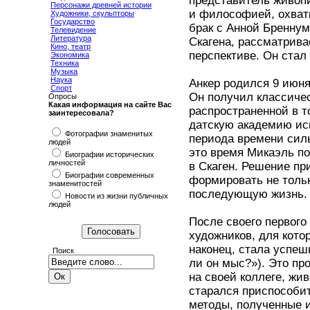
представитель живопи
Персонажи древней истории
и философией, охват
Художники, скульпторы
Государство
брак с Анной Бреннум
Телевидение
Литература
Скагена, рассматрива
Кино, театр
перспективе. Он стал
Экономика
Техника
Музыка
Наука
Анкер родился 9 июня
Спорт
Он получил классиче
Опросы
Какая информация на сайте Вас
распространенной в 
заинтересовала?
датскую академию иску
Фотографии знаменитых
периода времени силь
людей
это время Микаэль по
Биографии исторических
личностей
в Скаген. Решение пр
Биографии современных
формировать не тольк
знаменитостей
последующую жизнь.
Новости из жизни публичных
людей
После своего первого
художников, для кото
наконец, стала успешн
Поиск
ли он мыс?»). Это пр
на своей коллеге, жи
старался приспособит
методы, полученные 