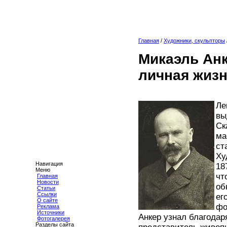
Главная
/
Художники, скульпторы
Микаэль Анк
личная жизн
Ле
вы
Ск
ма
ст
Ху
Навигация
18
Меню
чт
Главная
Новости
об
Статьи
Ссылки
ег
О сайте
фо
Реклама
Источники
Анкер узнал благода
Фотогалерея
Разделы сайта