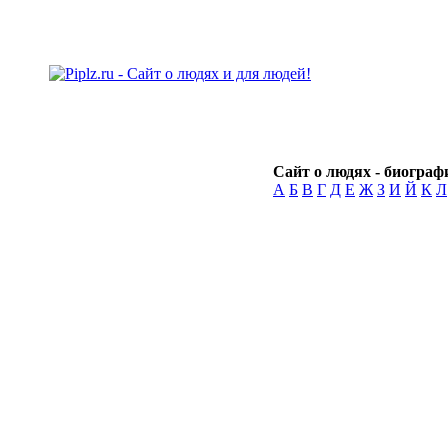
Сайт о людях - биографи
А
Б
В
Г
Д
Е
Ж
З
И
Й
К
Л