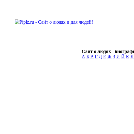
Сайт о людях - биографи
А
Б
В
Г
Д
Е
Ж
З
И
Й
К
Л