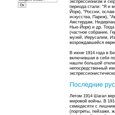
экспрессионизм и сю
периода стали: "Я и м
Йорк), "России, осла
искусства, Париж), "
Амстердам, Нидерланд
Нью-Йорк) и др. Тогд
(частное собрание, Г
музей, Иерусалим, И
возрождавшейся евре
В июне 1914 года в Б
включившая в себя по
нашли большой откли
непосредственный им
экспрессионистическ
Последние рус
Летом 1914 Шагал верн
мировой войны. В 191
семидесяти с лишним 
(портреты, пейзажи, 