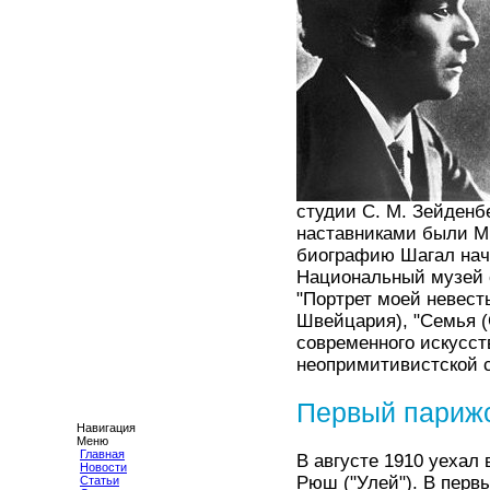
студии С. М. Зейденбе
наставниками были М.
биографию Шагал начи
Национальный музей с
"Портрет моей невест
Швейцария), "Семья 
современного искусст
неопримитивистской 
Первый париж
Навигация
Меню
Главная
В августе 1910 уехал 
Новости
Рюш ("Улей"). В перв
Статьи