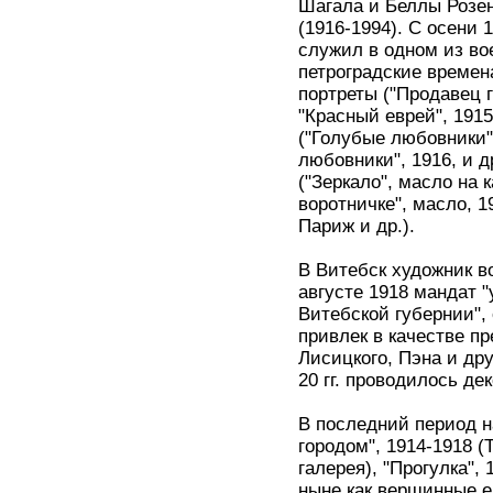
Шагала и Беллы Розен
(1916-1994). С осени 
служил в одном из во
петроградские време
портреты ("Продавец г
"Красный еврей", 1915
("Голубые любовники"
любовники", 1916, и 
("Зеркало", масло на 
воротничке", масло, 
Париж и др.).
В Витебск художник в
августе 1918 мандат "
Витебской губернии",
привлек в качестве пр
Лисицкого, Пэна и дру
20 гг. проводилось д
В последний период н
городом", 1914-1918 (
галерея), "Прогулка",
ныне как вершинные е