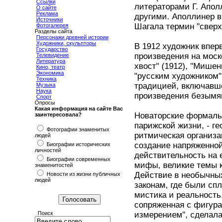
Ссылки
литераторами Г. Апол
О сайте
Реклама
другими. Аполлинер в
Источники
Шагала термин "сверх
Фотогалерея
Разделы сайта
Персонажи древней истории
Художники, скульпторы
В 1912 художник впер
Государство
произведения на моск
Телевидение
Литература
хвост" (1912), "Мишен
Кино, театр
Экономика
"русским художником"
Техника
традицией, включавше
Музыка
Наука
произведения безымян
Спорт
Опросы
Какая информация на сайте Вас
Новаторские формаль
заинтересовала?
парижской жизни, - г
Фотографии знаменитых
ритмическая организа
людей
создание напряженно
Биографии исторических
личностей
действительность на 
Биографии современных
мифы, великие темы к
знаменитостей
Действие в необычны
Новости из жизни публичных
людей
законам, где были сп
мистика и реальность
сопряженная с фигур
Поиск
измерением", сделала