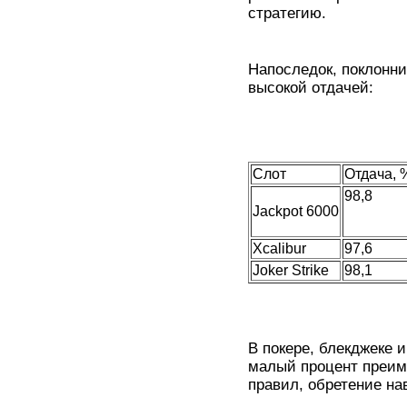
стратегию.
Напоследок, поклонн
высокой отдачей:
Слот
Отдача, 
98,8
Jackpot 6000
Xcalibur
97,6
Joker Strike
98,1
В покере, блекджеке 
малый процент преиму
правил, обретение на