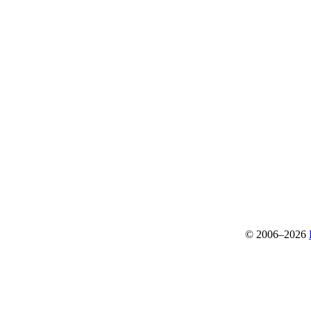
© 2006–2026