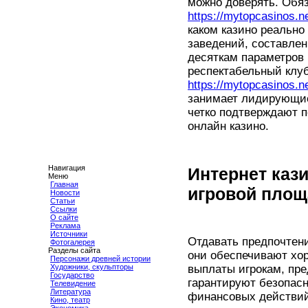
можно доверять. Обяз
https://mytopcasinos.ne
каком казино реально
заведений, составлен
десяткам параметров 
респектабельный клуб
https://mytopcasinos.ne
занимает лидирующие 
четко подтверждают п
онлайн казино.
Навигация
Интернет каз
Меню
Главная
игровой площ
Новости
Статьи
Ссылки
О сайте
Реклама
Источники
Отдавать предпочтен
Фотогалерея
Разделы сайта
они обеспечивают хо
Персонажи древней истории
выплаты игрокам, пре
Художники, скульпторы
Государство
гарантируют безопас
Телевидение
Литература
финансовых действий
Кино, театр