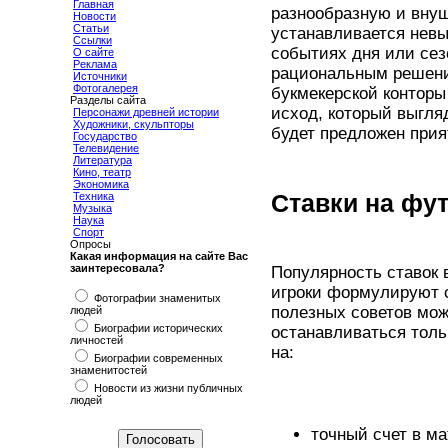
Главная
разнообразную и внуш
Новости
Статьи
устанавливается невы
Ссылки
событиях дня или сез
О сайте
Реклама
рациональным решени
Источники
Фотогалерея
букмекерской контор
Разделы сайта
исход, который выгля
Персонажи древней истории
Художники, скульпторы
будет предложен прият
Государство
Телевидение
Литература
Кино, театр
Экономика
Ставки на фут
Техника
Музыка
Наука
Спорт
Опросы
Какая информация на сайте Вас
заинтересовала?
Популярность ставок 
игроки формулируют 
Фотографии знаменитых
полезных советов мож
людей
Биографии исторических
останавливаться толь
личностей
на:
Биографии современных
знаменитостей
Новости из жизни публичных
людей
точный счет в ма