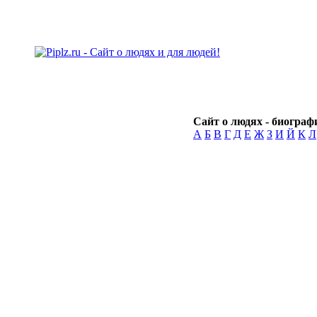
Сайт о людях - биографи
А
Б
В
Г
Д
Е
Ж
З
И
Й
К
Л