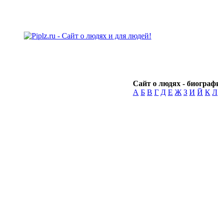
Сайт о людях - биографи
А
Б
В
Г
Д
Е
Ж
З
И
Й
К
Л