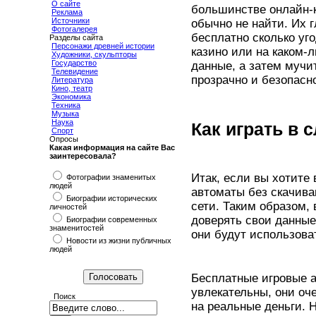
О сайте
большинстве онлайн-к
Реклама
Источники
обычно не найти. Их 
Фотогалерея
бесплатно сколько уг
Разделы сайта
Персонажи древней истории
казино или на каком-
Художники, скульпторы
Государство
данные, а затем мучи
Телевидение
прозрачно и безопасн
Литература
Кино, театр
Экономика
Техника
Музыка
Наука
Как играть в 
Спорт
Опросы
Какая информация на сайте Вас
заинтересовала?
Итак, если вы хотите
Фотографии знаменитых
людей
автоматы без скачиван
Биографии исторических
сети. Таким образом,
личностей
доверять свои данные 
Биографии современных
знаменитостей
они будут использова
Новости из жизни публичных
людей
Бесплатные игровые а
увлекательны, они оч
Поиск
на реальные деньги. 