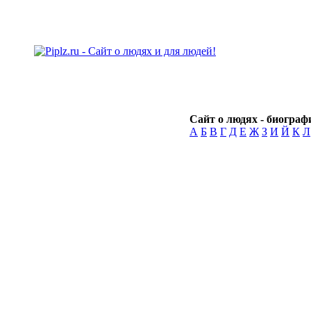
Сайт о людях - биографи
А
Б
В
Г
Д
Е
Ж
З
И
Й
К
Л