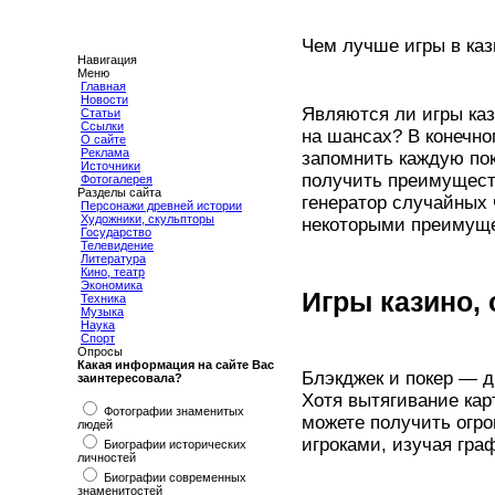
Чем лучше игры в каз
Навигация
Меню
Главная
Новости
Являются ли игры каз
Статьи
Ссылки
на шансах? В конечно
О сайте
Реклама
запомнить каждую по
Источники
получить преимуществ
Фотогалерея
Разделы сайта
генератор случайных 
Персонажи древней истории
Художники, скульпторы
некоторыми преимуще
Государство
Телевидение
Литература
Кино, театр
Экономика
Игры казино,
Техника
Музыка
Наука
Спорт
Опросы
Какая информация на сайте Вас
Блэкджек и покер — д
заинтересовала?
Хотя вытягивание ка
Фотографии знаменитых
можете получить огр
людей
игроками, изучая граф
Биографии исторических
личностей
Биографии современных
знаменитостей