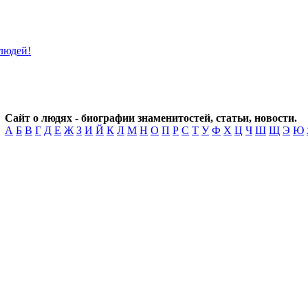
Сайт о людях - биографии знаменитостей, статьи, новости.
А
Б
В
Г
Д
Е
Ж
З
И
Й
К
Л
М
Н
О
П
Р
С
Т
У
Ф
Х
Ц
Ч
Ш
Щ
Э
Ю