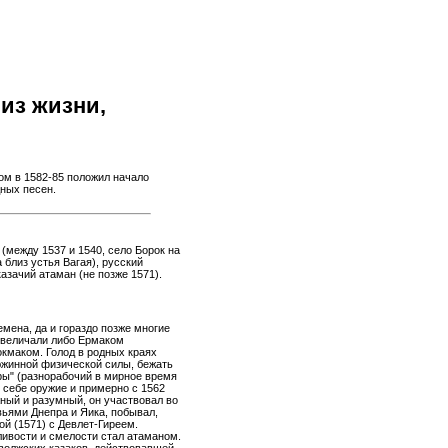
из жизни,
дом в 1582-85 положил начало
ных песен.
 (между 1537 и 1540, село Борок на
 близ устья Вагая), русский
азачий атаман (не позже 1571).
емена, да и гораздо позже многие
о величали либо Ермаком
маком. Голод в родных краях
южинной физической силы, бежать
уры" (разнорабочий в мирное время
л себе оружие и примерно с 1562
жный и разумный, он участвовал во
вьями Днепра и Яика, побывал,
ой (1571) с Девлет-Гиреем.
ливости и смелости стал атаманом.