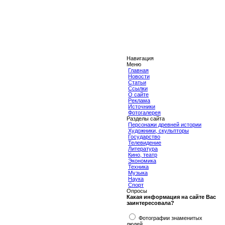
Навигация
Меню
Главная
Новости
Статьи
Ссылки
О сайте
Реклама
Источники
Фотогалерея
Разделы сайта
Персонажи древней истории
Художники, скульпторы
Государство
Телевидение
Литература
Кино, театр
Экономика
Техника
Музыка
Наука
Спорт
Опросы
Какая информация на сайте Вас
заинтересовала?
Фотографии знаменитых
людей