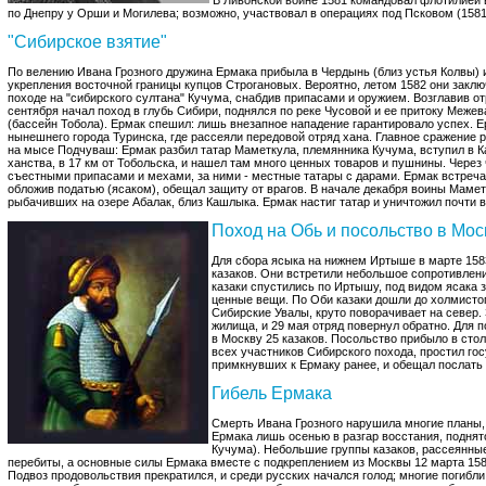
В Ливонской войне 1581 командовал флотилией 
по Днепру у Орши и Могилева; возможно, участвовал в операциях под Псковом (1581
"Сибирское взятие"
По велению Ивана Грозного дружина Ермака прибыла в Чердынь (близ устья Колвы) 
укрепления восточной границы купцов Строгановых. Вероятно, летом 1582 они закл
походе на "сибирского султана" Кучума, снабдив припасами и оружием. Возглавив от
сентября начал поход в глубь Сибири, поднялся по реке Чусовой и ее притоку Межев
(бассейн Тобола). Ермак спешил: лишь внезапное нападение гарантировало успех. 
нынешнего города Туринска, где рассеяли передовой отряд хана. Главное сражение 
на мысе Подчуваш: Ермак разбил татар Маметкула, племянника Кучума, вступил в К
ханства, в 17 км от Тобольска, и нашел там много ценных товаров и пушнины. Через
съестными припасами и мехами, за ними - местные татары с дарами. Ермак встречал
обложив податью (ясаком), обещал защиту от врагов. В начале декабря воины Мамет
рыбачивших на озере Абалак, близ Кашлыка. Ермак настиг татар и уничтожил почти в
Поход на Обь и посольство в Мос
Для сбора ясыка на нижнем Иртыше в марте 158
казаков. Они встретили небольшое сопротивлени
казаки спустились по Иртышу, под видом ясака 
ценные вещи. По Оби казаки дошли до холмистого
Сибирские Увалы, круто поворачивает на север.
жилища, и 29 мая отряд повернул обратно. Для
в Москву 25 казаков. Посольство прибыло в стол
всех участников Сибирского похода, простил го
примкнувших к Ермаку ранее, и обещал послать 
Гибель Ермака
Смерть Ивана Грозного нарушила многие планы,
Ермака лишь осенью в разгар восстания, подня
Кучума). Небольшие группы казаков, рассеянные
перебиты, а основные силы Ермака вместе с подкреплением из Москвы 12 марта 15
Подвоз продовольствия прекратился, и среди русских начался голод; многие погибли