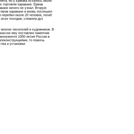
нята, но у Ермака осталось около
к торговом караване. Ермак
аване ничего не узнал. Вторую
говом караване и вновь поспешил
 перебил около 20 человек, погиб
й всех походов, сломила дух
 многих писателей и художников. В
ркасске ему поставлен памятник
а монументе 1000-летия России в
ллоконструкциями, то помочь
ства и установки