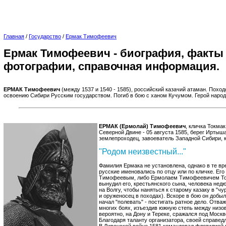
Главная
/
Государство
/
Ермак Тимофеевич
Ермак Тимофеевич - биография, факты 
фотографии, справочная информация.
ЕРМАК Тимофеевич
(между 1537 и 1540 - 1585), российский казачий атаман. Похо
освоению Сибири Русским государством. Погиб в бою с ханом Кучумом. Герой народ
ЕРМАК (Ермолай) Тимофеевич
, кличка Токмак
Северной Двине - 05 августа 1585, берег Иртыша
землепроходец, завоеватель Западной Сибири, к
"Родом неизвестный..."
Фамилия Ермака не установлена, однако в те вр
русские именовались по отцу или по кличке. Ег
Тимофеевым, либо Ермолаем Тимофеевичем Ток
вынудил его, крестьянского сына, человека нед
на Волгу, чтобы наняться к старому казаку в "ч
и оруженосец в походах). Вскоре в бою он добы
начал "полевать" - постигать ратное дело. Отва
многих боях, изъездив южную степь между низо
вероятно, на Дону и Тереке, сражался под Москв
Благодаря таланту организатора, своей справед