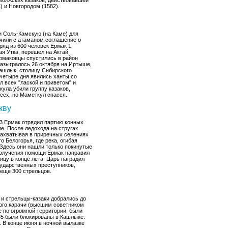
волжских казаков, действовавшей
) и Новгородом (1582).
и Соль-Камскую (на Каме) для
ючили с атаманом соглашение о
ряд из 600 человек Ермак 1
ая Утка, перешел на Актай
Ермаковцы спустились в район
разыгралось 26 октября на Иртыше,
ашлык, столицу Сибирского
 четыре дня явились ханты со
 всех "лаской и приветом" и
кула убили группу казаков,
сех, но Маметкул спасся.
кву
3 Ермак отрядил партию конных
е. После ледохода на стругах
захватывая в приречных селениях
 Белогорья, где река, огибая
 Здесь они нашли только покинутые
 получения помощи Ермак направил
ицу в конце лета. Царь наградил
сударственных преступников,
еще 300 стрельцов.
 и стрельцы-казаки добрались до
того карачи (высшим советником
 по огромной территории, были
85 были блокированы в Кашлыке.
. В конце июня в ночной вылазке