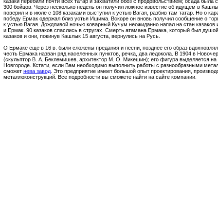
казаки перебили почти всех татар и захватили обоз с продовольствием; осада была с
300 бойцов. Через несколько недель он получил ложное известие об идущем в Кашлы
поверил и в июле с 108 казаками выступил к устью Вагая, разбив там татар. Но о кар
победу Ермак одержал близ устья Ишима. Вскоре он вновь получил сообщение о тор
к устью Вагая. Дождливой ночью коварный Кучум неожиданно напал на стан казаков и
и Ермак. 90 казаков спаслись в стругах. Смерть атамана Ермака, который был душо
казаков и они, покинув Кашлык 15 августа, вернулись на Русь.
О Ермаке еще в 16 в. были сложены предания и песни, позднее его образ вдохновлял
честь Ермака назван ряд населенных пунктов, речка, два ледокола. В 1904 в Новоче
(скульптор В. А. Беклемишев, архитектор М. О. Микешин); его фигура выделяется н
Новгороде. Кстати, если Вам необходимо выполнить работы с разнообразными мета
сможет
нева завод
. Это предприятие имеет большой опыт проектирования, производ
металлоконструкций. Все подробности вы сможете найти на сайте компании.