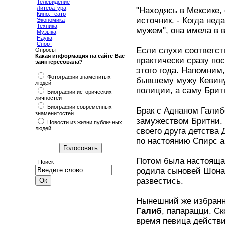
Телевидение
Литература
"Находясь в Мексике,
Кино, театр
источник. - Когда нед
Экономика
Техника
мужем", она имела в в
Музыка
Наука
Спорт
Если слухи соответс
Опросы
Какая информация на сайте Вас
практически сразу по
заинтересовала?
этого года. Напомним,
Фотографии знаменитых
бывшему мужу Кевину
людей
полиции, а саму Брит
Биографии исторических
личностей
Биографии современных
Брак с Аднаном Галиб
знаменитостей
замужеством Бритни. 
Новости из жизни публичных
людей
своего друга детства 
по настоянию Спирс 
Потом была настояща
Поиск
родила сыновей Шона
развестись.
Нынешний же избранн
Галиб
, папарацци. Ск
время певица действи