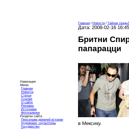
Главная
/
Новости
/
Тайная свадь
Дата: 2008-02-16 16:4
Бритни Спир
папарацци
Навигация
Меню
Главная
Новости
Статьи
Ссылки
О сайте
Реклама
Источники
Фотогалерея
Разделы сайта
Персонажи древней истории
в Мексику.
Художники, скульпторы
Государство