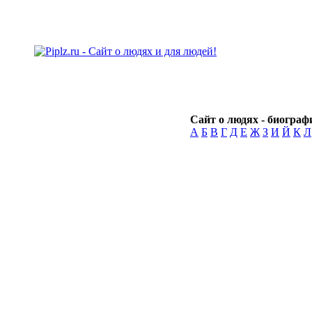
Сайт о людях - биографи
А
Б
В
Г
Д
Е
Ж
З
И
Й
К
Л