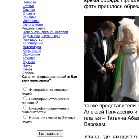
время обряда. Пришло
Новости
фату пришлось обрез
Статьи
Ссылки
О сайте
Реклама
Источники
Фотогалерея
Разделы сайта
Персонажи древней истории
Художники, скульпторы
Государство
Телевидение
Литература
Кино, театр
Экономика
Техника
Музыка
Наука
Спорт
Опросы
Какая информация на сайте Вас
заинтересовала?
Фотографии знаменитых
людей
Биографии исторических
личностей
также представители 
Биографии современных
Алексей Гончаренко и
знаменитостей
платья – Татьяна Аба
Новости из жизни публичных
людей
Варлаам.
Улица, где находится