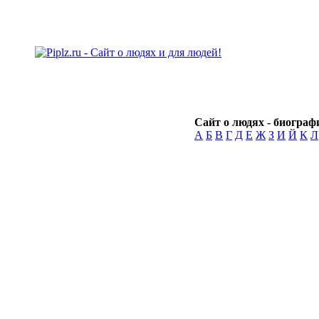
Сайт о людях - биографи
А
Б
В
Г
Д
Е
Ж
З
И
Й
К
Л