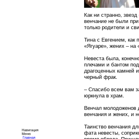
Как ни странно, звез
венчание не были при
только родители и св
Тина с Евгением, как 
«Ягуаре», жених – на
Невеста была, конечн
плечами и бантом под
драгоценных камней и
черный фрак.
– Спасибо всем вам з
юркнула в храм.
Венчал молодоженов д
венчания и жених, и 
Таинство венчания дл
Навигация
фата невесты, соприк
Меню
Главная