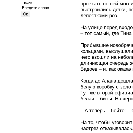
проехать по ней могл
Поиск
выстроились детки, п
лепестками роз.
На улице перед входо
– тот самый, где Тина
Прибывшие новобрачны
кольцами, выслушали 
чего взошли на небол
длиннющая очередь ж
Бадоев – и, как оказал
Когда до Алана дошла
белую коробку с золо
Тут же второй официа
белая... биты. На чер
– А теперь – бейте! –
На то, чтобы уговорит
наотрез отказывалась