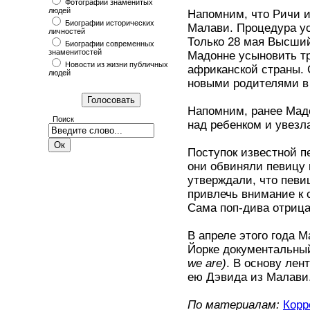
Фотографии знаменитых
людей
Напомним, что Ричи 
Биографии исторических
Малави. Процедура у
личностей
Только 28 мая Высши
Биографии современных
знаменитостей
Мадонне усыновить тр
Новости из жизни публичных
африканской страны. 
людей
новыми родителями в
Напомним, ранее Мадо
Поиск
над ребенком и увезла
Поступок известной п
они обвиняли певицу 
утверждали, что певи
привлечь внимание к 
Сама поп-дива отриц
В апреле этого года 
Йорке документальн
we are)
. В основу ле
ею Дэвида из Малави
По материалам:
Корр