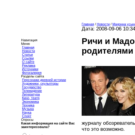
Главная
/
Новости
/
Мадонна усыно
Дата: 2008-09-06 10:3
Ричи и Мад
Навигация
Меню
Главная
родителями 
Новости
Статьи
Ссылки
О сайте
Реклама
Источники
Фотогалерея
Разделы сайта
Персонажи древней истории
Художники, скульпторы
Государство
Телевидение
Литература
Кино, театр
Экономика
Техника
Музыка
Наука
Спорт
Опросы
журналу обозреватель.
Какая информация на сайте Вас
заинтересовала?
что это возможно.