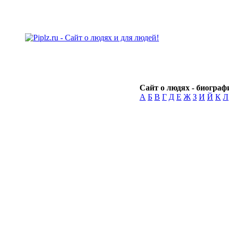
Сайт о людях - биографи
А
Б
В
Г
Д
Е
Ж
З
И
Й
К
Л