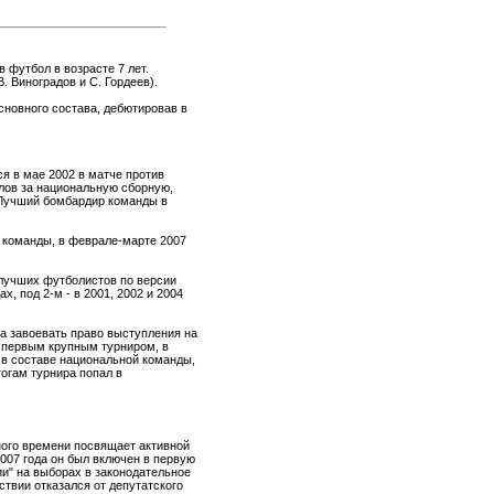
в футбол в возрасте 7 лет.
 Виноградов и С. Гордеев).
основного состава, дебютировав в
я в мае 2002 в матче против
лов за национальную сборную,
 Лучший бомбардир команды в
м команды, в феврале-марте 2007
 лучших футболистов по версии
х, под 2-м - в 2001, 2002 и 2004
ла завоевать право выступления на
, первым крупным турниром, в
 в составе национальной команды,
тогам турнира попал в
ого времени посвящает активной
007 года он был включен в первую
ии" на выборах в законодательное
ствии отказался от депутатского