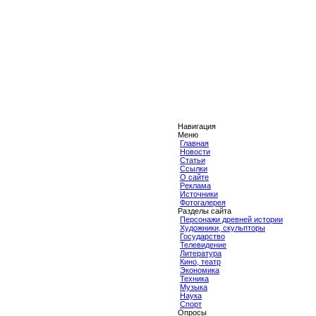
Навигация
Меню
Главная
Новости
Статьи
Ссылки
О сайте
Реклама
Источники
Фотогалерея
Разделы сайта
Персонажи древней истории
Художники, скульпторы
Государство
Телевидение
Литература
Кино, театр
Экономика
Техника
Музыка
Наука
Спорт
Опросы