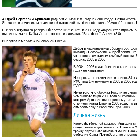
Андрей Сергеевич Аршавин
родился 29 мая 1981 года в Ленинграде. Начал играть 
Является выпускником знаменитой питерской футбольной школы "Смена" (тренеры В.
С 1999 выступал за резервный состав ФК "Зенит". В 2000 году Андрей стал игроком 
выездном матче Кубка Интертото против команды "Брэдфорд", Англия (3:0).
Выступал в молодежной сборной России.
Дебют в национальной сборной состоялс
команды Белоруссии. Андрей забил 9 го
установив тем самым клубный рекорд.
сезонах 2005 и 2006.
В 2004 - 2006 годах был вице-капитано
года - её капитаном.
Неоднократно включался в список 33-х
РФС: под 1-м номером в 2005 и 2006 года
годах.
Из-за того, что сборная России не смог
чемпионате мира 2006 года в Германии
котором Аршавин смог принять участие
стал чемпионат Европы 2008 года. По и
символическую сборную Евро-2008.
Личная жизнь
Кроме футбольной карьеры Аршавин мн
общественной деятельности. В начале 2
тройку партийного списка "Единой Росс
собрание Санкт-Петербурга, но впослед