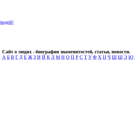
Сайт о людях - биографии знаменитостей, статьи, новости.
А
Б
В
Г
Д
Е
Ж
З
И
Й
К
Л
М
Н
О
П
Р
С
Т
У
Ф
Х
Ц
Ч
Ш
Щ
Э
Ю