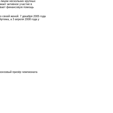
 лицом нескольких крупных
имает активное участие в
зывает финансовую помощь
о своей женой. 7 декабря 2005 года
ртема, а 3 апреля 2008 года у
Бронзовый призёр чемпионата