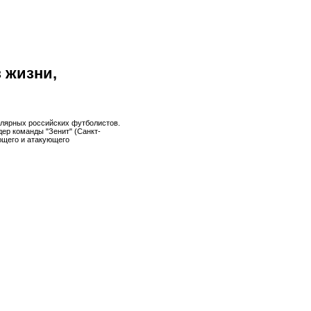
 жизни,
улярных российских футболистов.
дер команды "Зенит" (Санкт-
ющего и атакующего