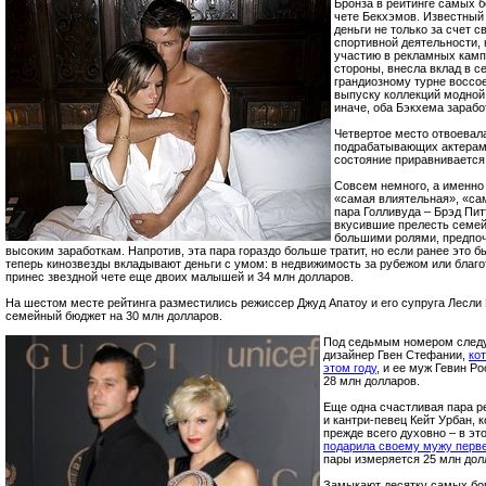
Бронза в рейтинге самых б
чете Бекхэмов. Известный
деньги не только за счет 
спортивной деятельности, 
участию в рекламных камп
стороны, внесла вклад в с
грандиозному турне воссое
выпуску коллекций модной
иначе, оба Бэкхема зарабо
Четвертое место отвоевал
подрабатывающих актерами
состояние приравнивается
Совсем немного, а именно 
«самая влиятельная», «са
пара Голливуда – Брэд Пит
вкусившие прелесть семейн
большими ролями, предпоч
высоким заработкам. Напротив, эта пара гораздо больше тратит, но если ранее это б
теперь кинозвезды вкладывают деньги с умом: в недвижимость за рубежом или благо
принес звездной чете еще двоих малышей и 34 млн долларов.
На шестом месте рейтинга разместились режиссер Джуд Апатоу и его супруга Лесли
семейный бюджет на 30 млн долларов.
Под седьмым номером следуе
дизайнер Гвен Стефании,
ко
этом году
, и ее муж Гевин Р
28 млн долларов.
Еще одна счастливая пара р
и кантри-певец Кейт Урбан, 
прежде всего духовно – в эт
подарила своему мужу перв
пары измеряется 25 млн дол
Замыкают десятку самых бог