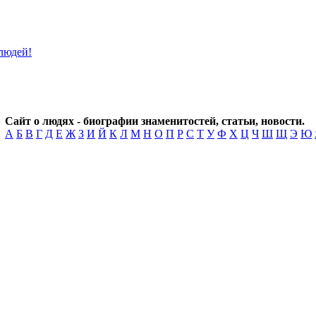
Сайт о людях - биографии знаменитостей, статьи, новости.
А
Б
В
Г
Д
Е
Ж
З
И
Й
К
Л
М
Н
О
П
Р
С
Т
У
Ф
Х
Ц
Ч
Ш
Щ
Э
Ю