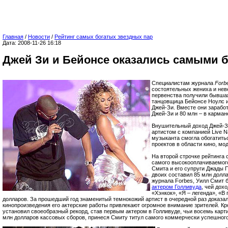
Главная
/
Новости
/
Рейтинг самых богатых звездных пар
Дата: 2008-11-26 16:18
Джей Зи и Бейонсе оказались самыми 
Специалистам журнала
Forb
состоятельных жениха и нев
первенства получили бывшая 
танцовщица Бейонсе Ноулс и
Джей-Зи. Вместе они заработ
Джей-Зи и 80 млн – в карман
Внушительный доход Джей-Зи
артистом с компанией Live Na
музыканта смогла обогатить
проектов в области кино, мо
На второй строчке рейтинга
самого высокооплачиваемого
Смита и его супруги Джады П
двоих составил 85 млн долл
журнала Forbes, Уилл Смит
актером Голливуда
, чей дох
«Хэнкок», «Я – легенда», «В
долларов. За прошедший год знаменитый темнокожий артист в очередной раз доказал
кинопроизведения его актерские работы привлекают огромное внимание зрителей. Кро
установил своеобразный рекорд, став первым актером в Голливуде, чьи восемь карт
млн долларов кассовых сборов, принеся Смиту титул самого коммерчески успешного