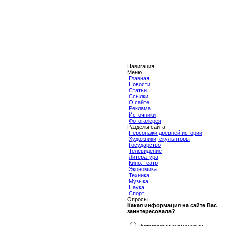
Навигация
Меню
Главная
Новости
Статьи
Ссылки
О сайте
Реклама
Источники
Фотогалерея
Разделы сайта
Персонажи древней истории
Художники, скульпторы
Государство
Телевидение
Литература
Кино, театр
Экономика
Техника
Музыка
Наука
Спорт
Опросы
Какая информация на сайте Вас
заинтересовала?