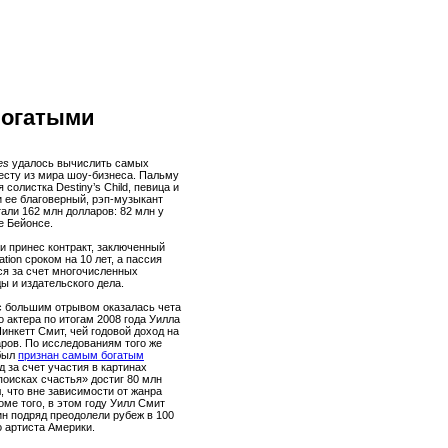
богатыми
es
удалось вычислить самых
есту из мира шоу-бизнеса. Пальму
солистка Destiny’s Child, певица и
 ее благоверный, рэп-музыкант
али 162 млн долларов: 82 млн у
е Бейонсе.
 принес контракт, заключенный
tion сроком на 10 лет, а пассия
ся за счет многочисленных
ды и издательского дела.
 с большим отрывом оказалась чета
 актера по итогам 2008 года Уилла
инкетт Смит, чей годовой доход на
аров. По исследованиям того же
 был
признан самым богатым
од за счет участия в картинах
 поисках счастья» достиг 80 млн
, что вне зависимости от жанра
ме того, в этом году Уилл Смит
ин подряд преодолели рубеж в 100
 артиста Америки.