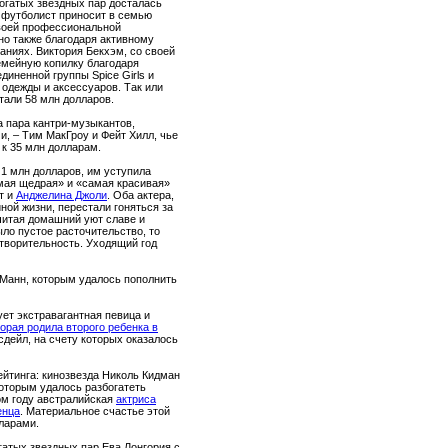
огатых звездных пар досталась
 футболист приносит в семью
своей профессиональной
но также благодаря активному
аниях. Виктория Бекхэм, со своей
емейную копилку благодаря
диненной группы Spice Girls и
 одежды и аксессуаров. Так или
тали 58 млн долларов.
а пара кантри-музыкантов,
, – Тим МакГроу и Фейт Хилл, чье
 к 35 млн долларам.
1 млн долларов, им уступила
мая щедрая» и «самая красивая»
т и
Анджелина Джоли
. Оба актера,
ой жизни, перестали гоняться за
итая домашний уют славе и
ыло пустое расточительство, то
творительность. Уходящий год
 Манн, которым удалось пополнить
т экстравагантная певица и
торая родила второго ребенка в
осдейл, на счету которых оказалось
ейтинга: кинозвезда Николь Кидман
которым удалось разбогатеть
ом году австралийская
актриса
енца
. Материальное счастье этой
ларами.
атых звездных пар Ева Лонгория с