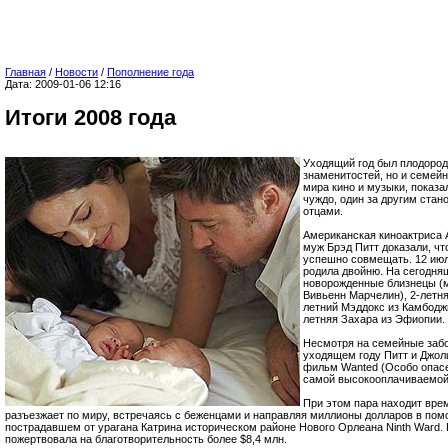
Главная
/
Новости
/
Пополнение года
Дата: 2009-01-06 12:16
Итоги 2008 года
Уходящий год был плодород
знаменитостей, но и семейн
мира кино и музыки, показа
чуждо, один за другим ста
отцами.
Американская киноактриса 
муж Брэд Питт доказали, чт
успешно совмещать. 12 июл
родила двойню. На сегодня
новорожденные близнецы (м
Вивьенн Марчелин), 2-летня
летний Мэддокс из Камбоджи
летняя Захара из Эфиопии.
Несмотря на семейные забо
уходящем году Питт и Джоли
фильм Wanted (Особо опасе
самой высокооплачиваемой 
При этом пара находит вре
разъезжает по миру, встречаясь с беженцами и направляя миллионы долларов в помо
пострадавшем от урагана Катрина историческом районе Нового Орлеана Ninth Ward. В
пожертвовала на благотворительность более $8,4 млн.