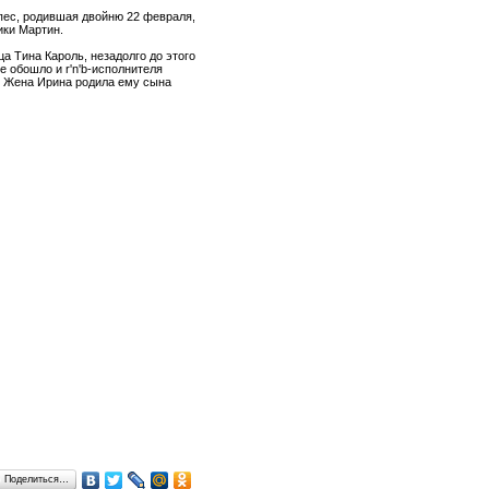
пес, родившая двойню 22 февраля,
ики Мартин.
а Тина Кароль, незадолго до этого
 обошло и r'n'b-исполнителя
х. Жена Ирина родила ему сына
Поделиться…