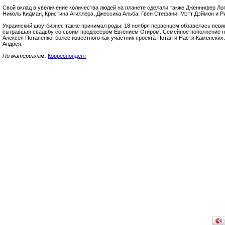
Свой вклад в увеличение количества людей на планете сделали также Дженнифер Ло
Николь Кидман, Кристина Агиллера, Джессика Альба, Гвен Стефани, Мэтт Дэймон и Р
Украинский шоу-бизнес также принимал роды: 18 ноября первенцем обзавелась певиц
сыгравшая свадьбу со своим продюсером Евгением Огиром. Семейное пополнение не
Алексея Потапенко, более известного как участник проекта Потап и Настя Каменски
Андрея.
По материалам:
Корреспондент