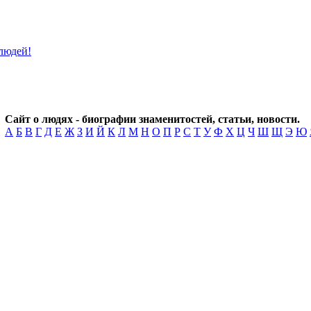
Сайт о людях - биографии знаменитостей, статьи, новости.
А
Б
В
Г
Д
Е
Ж
З
И
Й
К
Л
М
Н
О
П
Р
С
Т
У
Ф
Х
Ц
Ч
Ш
Щ
Э
Ю