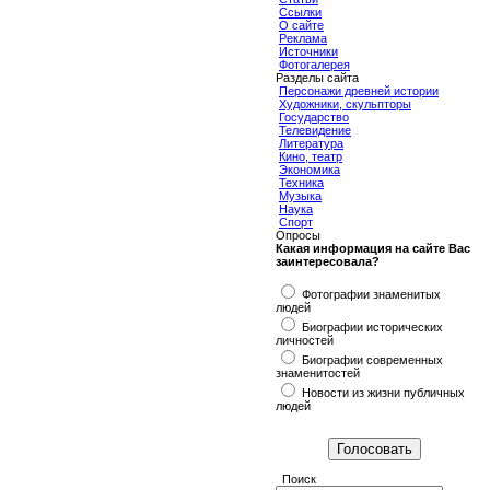
Ссылки
О сайте
Реклама
Источники
Фотогалерея
Разделы сайта
Персонажи древней истории
Художники, скульпторы
Государство
Телевидение
Литература
Кино, театр
Экономика
Техника
Музыка
Наука
Спорт
Опросы
Какая информация на сайте Вас
заинтересовала?
Фотографии знаменитых
людей
Биографии исторических
личностей
Биографии современных
знаменитостей
Новости из жизни публичных
людей
Поиск