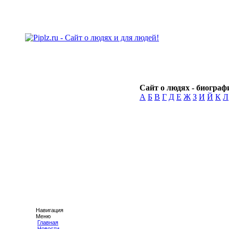
Сайт о людях - биографи
А
Б
В
Г
Д
Е
Ж
З
И
Й
К
Л
Навигация
Меню
Главная
Новости