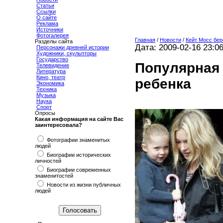
Статьи
Ссылки
О сайте
Реклама
Источники
Фотогалерея
Главная
/
Новости
/
Кейт Мосс бе
Разделы сайта
Дата: 2009-02-16 23:0
Персонажи древней истории
Художники, скульпторы
Государство
Популярная 
Телевидение
Литература
Кино, театр
ребенка
Экономика
Техника
Музыка
Наука
Спорт
Опросы
Какая информация на сайте Вас
заинтересовала?
Фотографии знаменитых
людей
Биографии исторических
личностей
Биографии современных
знаменитостей
Новости из жизни публичных
людей