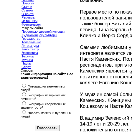
компании.
Новости
Статьи
Ссылки
Первое место по пока
О сайте
пользователей заняли
Реклама
Источники
также боксер Виталий
Фотогалерея
Разделы сайта
певица Тина Кароль (
Персонажи древней истории
Кличко и Верка Сердю
Художники, скульпторы
Государство
Телевидение
Литература
Самыми любимыми ук
Кино, театр
интернета является л
Экономика
Техника
Настя Каменских. По
Музыка
Наука
респондентов, при эт
Спорт
Каменских является к
Опросы
Какая информация на сайте Вас
позитивного отношени
заинтересовала?
коллеге Евгению Коше
Фотографии знаменитых
людей
У мужчин самой боль
Биографии исторических
личностей
Каменских. Женщины 
Биографии современных
Кошевому и Насте Ка
знаменитостей
Новости из жизни публичных
людей
Владимир Зеленский я
14-19 лет и 20-29 лет,
положительно относят