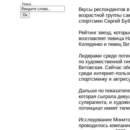
Поиск
Вкусы респондентов в
возрастной группы с
спортсмен Сергей Бубк
Рейтинг звезд, котор
возглавляет певица 
Коляденко и певец Ви
Лидерами среди поте
по художественной ги
Витовская. Сейчас об
среди интернет-польз
спортсменку и актрису
Дальше по показателю
которая сыграла дев
суперагента, и худож
потенциал имеет тел
Исследование Монито
проводилось компание