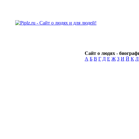
Сайт о людях - биографи
А
Б
В
Г
Д
Е
Ж
З
И
Й
К
Л