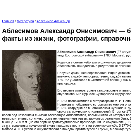
Главная
/
Литература
/
Аблесимов Александр
Аблесимов Александр Онисимович — б
факты из жизни, фотографии, справоч
Аблесимов Александр Онисимович
[27 авгус
уезд Костромской губернии — 1783, Москва], рус
Родился в семье небогатого служилого дворянин
Аблесимовы находились в родственных отношен
Получил домашнее образование. Еще в детском в
военную службу, непосредственно службу начал 
1760-62 участвовал в Семилетней войне (1756-63
прапорщика.
Его первые литературные стихотворные опыты о
опубликованы в журнале Сумарокова «Трудолюб
В 1767 познакомился с литераторами М. И. Попо
Новиковым, общение с которыми во многом опре
В 1769 сотрудничал в новиковском журнале «Тру
своих сатирических стихотворений. В том же 17
басен под названием «Сказки Александра Аблесимова», большинство из которых ве
невыразительны, хотя некоторые не лишены черт живых зарисовок реального быта. 
в конце 1760-х гг. (но его первые драматургические произведения не сохранились). В
за материальных трудностей вновь пришлось поступить на военную службу. В 1770-7
майора А. Н. Сухотина он участвовал в походах против турок в Грузии, в блокаде тур