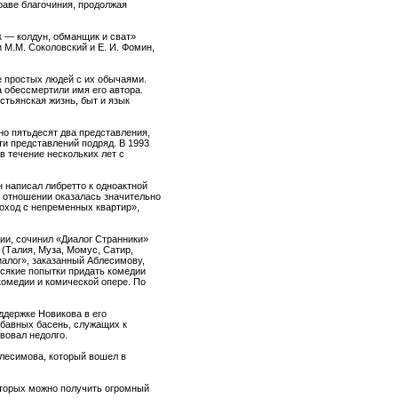
раве благочиния, продолжая
к — колдун, обманщик и сват»
 М.М. Соколовский и Е. И. Фомин,
.
е простых людей с их обычаями.
 обессмертили имя его автора.
стьянская жизнь, быт и язык
но пятьдесят два представления,
ти представлений подряд. В 1993
в течение нескольких лет с
 написал либретто к одноактной
м отношении оказалась значительно
Поход с непременных квартир»,
ии, сочинил «Диалог Странники»
 (Талия, Муза, Момус, Сатир,
иалог», заказанный Аблесимову,
 всякие попытки придать комедии
комедии и комической опере. По
ддержке Новикова в его
абавных басень, служащих к
вовал недолго.
лесимова, который вошел в
торых можно получить огромный