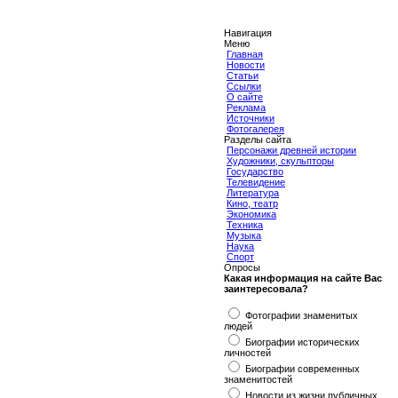
Навигация
Меню
Главная
Новости
Статьи
Ссылки
О сайте
Реклама
Источники
Фотогалерея
Разделы сайта
Персонажи древней истории
Художники, скульпторы
Государство
Телевидение
Литература
Кино, театр
Экономика
Техника
Музыка
Наука
Спорт
Опросы
Какая информация на сайте Вас
заинтересовала?
Фотографии знаменитых
людей
Биографии исторических
личностей
Биографии современных
знаменитостей
Новости из жизни публичных