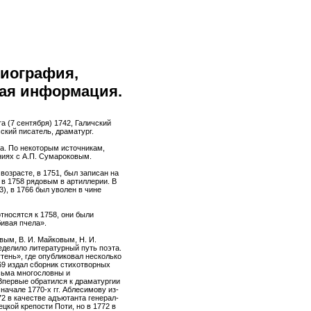
иография,
ная информация.
та (7 сентября) 1742, Галичский
ский писатель, драматург.
а. По некоторым источникам,
иях с А.П. Сумароковым.
озрасте, в 1751, был записан на
в 1758 рядовым в артиллерии. В
), в 1766 был уволен в чине
тносятся к 1758, они были
ивая пчела».
вым, В. И. Майковым, Н. И.
делило литературный путь поэта.
тень», где опубликовал несколько
69 издал сборник стихотворных
сьма многословны и
Впервые обратился к драматургии
 начале 1770-х гг. Аблесимову из-
2 в качестве адъютанта генерал-
ецкой крепости Поти, но в 1772 в