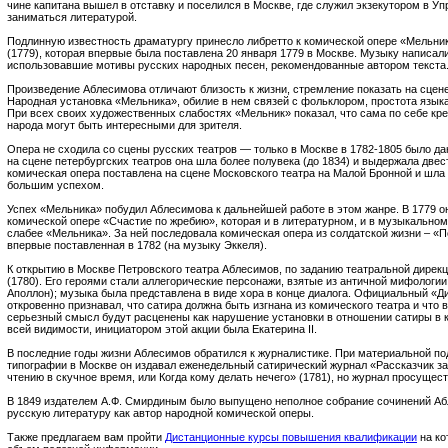
чине капитана вышел в отставку и поселился в Москве, где служил экзекутором в Уп
заниматься литературой.
Подлинную известность драматургу принесло либретто к комической опере «Мельни
(1779), которая впервые была поставлена 20 января 1779 в Москве. Музыку написали
использовавшие мотивы русских народных песен, рекомендованные автором текста
Произведение Аблесимова отличают близость к жизни, стремление показать на сцен
Народная установка «Мельника», обилие в нем связей с фольклором, простота языка
При всех своих художественных слабостях «Мельник» показал, что сама по себе кре
народа могут быть интересными для зрителя.
Опера не сходила со сцены русских театров — только в Москве в 1782-1805 было да
на сцене петербургских театров она шла более полувека (до 1834) и выдержала двес
комическая опера поставлена на сцене Московского театра на Малой Бронной и шла 
большим успехом.
Успех «Мельника» побудил Аблесимова к дальнейшей работе в этом жанре. В 1779 он
комической опере «Счастие по жребию», которая и в литературном, и в музыкально
слабее «Мельника». За ней последовала комическая опера из солдатской жизни – «
впервые поставленная в 1782 (на музыку Эккеля).
К открытию в Москве Петровского театра Аблесимов, по заданию театральной дирекц
(1780). Его героями стали аллегорические персонажи, взятые из античной мифологии
Аполлон); музыка была представлена в виде хора в конце диалога. Официальный «Д
откровенно признавал, что сатира должна быть изгнана из комического театра и что
серьезный смысл будут расценены как нарушение установки в отношении сатиры в 
всей видимости, инициатором этой акции была Екатерина II.
В последние годы жизни Аблесимов обратился к журналистике. При материальной по
типографии в Москве он издавал еженедельный сатирический журнал «Рассказчик з
чтению в скучное время, или Когда кому делать нечего» (1781), но журнал просущест
В 1849 издателем А.Ф. Смирдиным было выпущено неполное собрание сочинений Аб
русскую литературу как автор народной комической оперы.
Также предлагаем вам пройти
Дистанционные курсы повышения квалификации
на ко