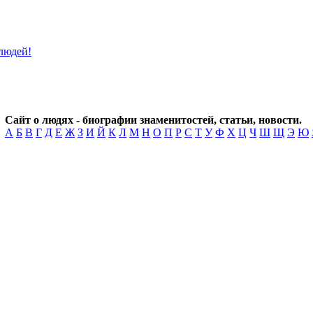
Сайт о людях - биографии знаменитостей, статьи, новости.
А
Б
В
Г
Д
Е
Ж
З
И
Й
К
Л
М
Н
О
П
Р
С
Т
У
Ф
Х
Ц
Ч
Ш
Щ
Э
Ю