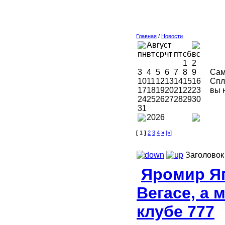
Главная
/
Новости
Август
пн
вт
ср
чт
пт
сб
вс
1
2
3
4
5
6
7
8
9
Сам
10
11
12
13
14
15
16
Спл
17
18
19
20
21
22
23
вы 
24
25
26
27
28
29
30
31
2026
[
1
]
2
3
4
»
[»]
Заголовок
Яромир Яг
Вегасе, а 
клубе 777