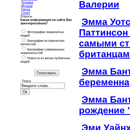
Валерии
Техника
Музыка
Наука
Спорт
Опросы
Эмма Уотс
Какая информация на сайте Вас
заинтересовала?
Паттинсон
Фотографии знаменитых
людей
самыми с
Биографии исторических
личностей
Биографии современных
британцам
знаменитостей
Новости из жизни публичных
людей
Эмма Бан
беременна
Поиск
Эмма Бант
рождение 
Эми Уайн