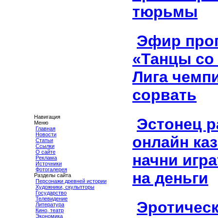
тюрьмы
Эфир про
«Танцы со 
Лига чемп
сорвать
Навигация
Эстонец р
Меню
Главная
Новости
онлайн каз
Статьи
Ссылки
О сайте
начни игра
Реклама
Источники
Фотогалерея
на деньги
Разделы сайта
Персонажи древней истории
Художники, скульпторы
Государство
Телевидение
Эротическ
Литература
Кино, театр
Экономика