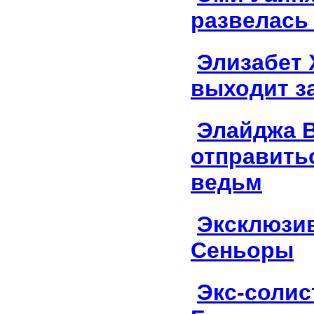
развелась
Элизабет 
выходит з
Элайджа В
отправить
ведьм
Эксклюзив
Сеньоры
Экс-солис