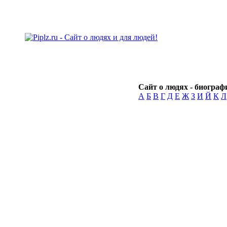
Сайт о людях - биографи
А
Б
В
Г
Д
Е
Ж
З
И
Й
К
Л