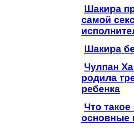
Шакира п
самой сек
исполните
Шакира б
Чулпан Х
родила тр
ребенка
Что такое 
основные