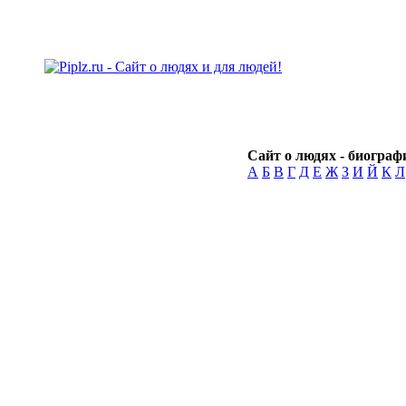
Сайт о людях - биографи
А
Б
В
Г
Д
Е
Ж
З
И
Й
К
Л