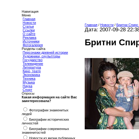
Навигация
Меню
Главная
Новости
Главная
/
Новости
/
Бритни Спирс 
Статьи
Дата: 2007-09-28 22:3
Ссылки
О сайте
Реклама
Бритни Спир
Источники
Фотогалерея
Разделы сайта
Персонажи древней истории
Художники, скульпторы
Государство
Телевидение
Литература
Кино, театр
Экономика
Техника
Музыка
Наука
Спорт
Опросы
Какая информация на сайте Вас
заинтересовала?
Фотографии знаменитых
людей
Биографии исторических
личностей
Биографии современных
знаменитостей
Новости из жизни публичных