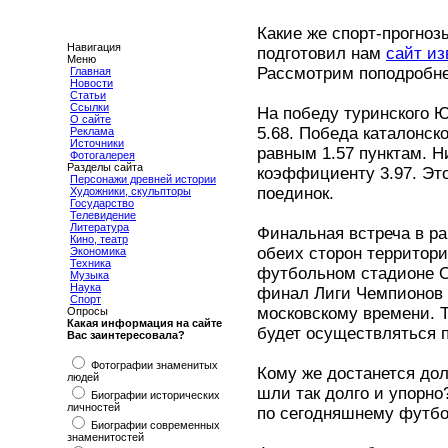
Какие же спорт-прогноз
Навигация
подготовил нам
сайт из
Меню
Рассмотрим поподробне
Главная
Новости
Статьи
Ссылки
На победу туринского 
О сайте
5.68. Победа каталонс
Реклама
Источники
равным 1.57 пунктам. 
Фотогалерея
Разделы сайта
коэффициенту 3.97. Это
Персонажи древней истории
поединок.
Художники, скульпторы
Государство
Телевидение
Литература
Финальная встреча в ра
Кино, театр
обеих сторон территори
Экономика
Техника
футбольном стадионе О
Музыка
Наука
финал Лиги Чемпионов 
Спорт
московскому времени. 
Опросы
Какая информация на сайте
будет осуществляться 
Вас заинтересовала?
Фотографии знаменитых
Кому же достанется до
людей
шли так долго и упорн
Биографии исторических
личностей
по сегодняшнему футбо
Биографии современных
знаменитостей