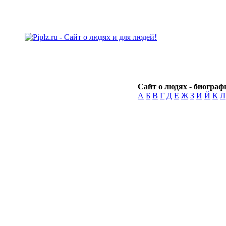
Сайт о людях - биографи
А
Б
В
Г
Д
Е
Ж
З
И
Й
К
Л