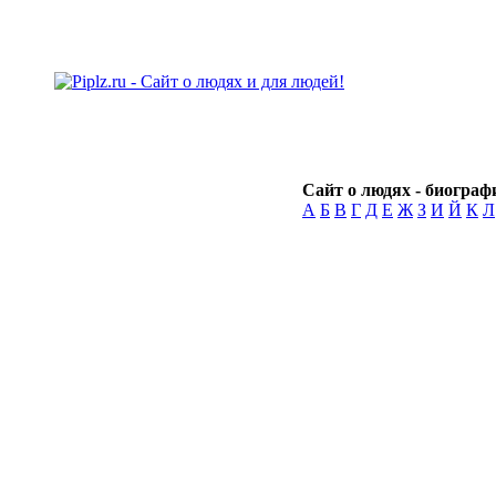
Сайт о людях - биографи
А
Б
В
Г
Д
Е
Ж
З
И
Й
К
Л