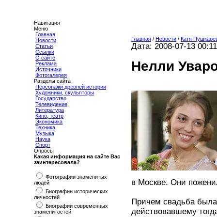
Навигация
Меню
Главная
Главная
/
Новости
/
Катя Пушкаре
Новости
Дата: 2008-07-13 00:11
Статьи
Ссылки
О сайте
Нелли Уваро
Реклама
Источники
Фотогалерея
Разделы сайта
Персонажи древней истории
Художники, скульпторы
Государство
Телевидение
Литература
Кино, театр
Экономика
Техника
Музыка
Наука
Спорт
Опросы
Какая информация на сайте Вас
заинтересовала?
Фотографии знаменитых
в Москве. Они пожени
людей
Биографии исторических
личностей
Причем свадьба была 
Биографии современных
действовавшему тогда
знаменитостей