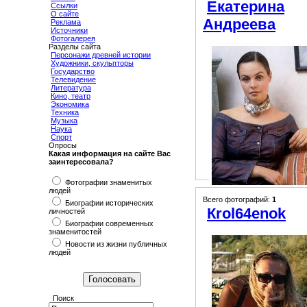
Екатерина
Ссылки
О сайте
Андреева
Реклама
Источники
Фотогалерея
Разделы сайта
Персонажи древней истории
Художники, скульпторы
Государство
Телевидение
Литература
Кино, театр
Экономика
Техника
Музыка
Наука
Спорт
Опросы
Какая информация на сайте Вас
заинтересовала?
Фотографии знаменитых
людей
Всего фотографий:
1
Биографии исторических
Кrol64enok
личностей
Биографии современных
знаменитостей
Новости из жизни публичных
людей
Поиск