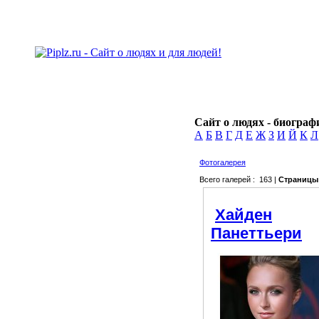
Сайт о людях - биографи
А
Б
В
Г
Д
Е
Ж
З
И
Й
К
Л
Фотогалерея
Всего галерей : 163 |
Страницы
Хайден
Панеттьери