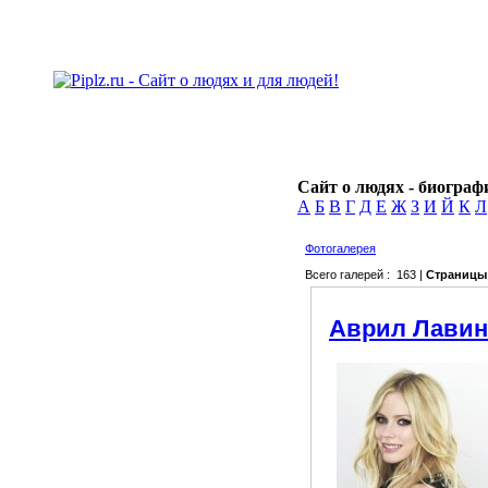
Сайт о людях - биографи
А
Б
В
Г
Д
Е
Ж
З
И
Й
К
Л
Фотогалерея
Всего галерей : 163 |
Страницы
Аврил Лавин