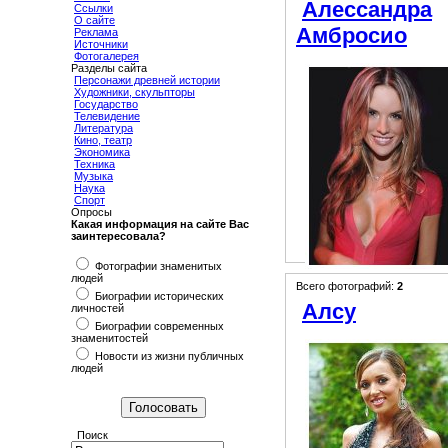
Алессандра
Ссылки
О сайте
Амбросио
Реклама
Источники
Фотогалерея
Разделы сайта
Персонажи древней истории
Художники, скульпторы
Государство
Телевидение
Литература
Кино, театр
Экономика
Техника
Музыка
Наука
Спорт
Опросы
Какая информация на сайте Вас
заинтересовала?
Фотографии знаменитых
людей
Всего фотографий:
2
Биографии исторических
Алсу
личностей
Биографии современных
знаменитостей
Новости из жизни публичных
людей
Поиск