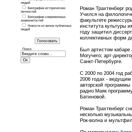
людей
Роман Трахтенберг ро
Биографии исторических
личностей
Учился на филологиче
Биографии современных
факультете режиссуры
знаменитостей
института культуры им
Новости из жизни публичных
людей
году защитил диссерт
коллективных форм до
Был артистом кабаре 
Поиск
Могучего; арт-директ
Санкт-Петербурге.
С 2000 по 2004 год р
2006 годах - ведущим 
авторской программы 
радио Маяк программ
Батиновой.
Роман Трахтенберг сн
несколько музыкальн
Рок-волна и мультфи