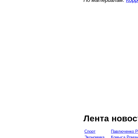
По материалам:
Корр
Лента новос
Спорт
Павлюченко Р
Экономика
Комыса Роман