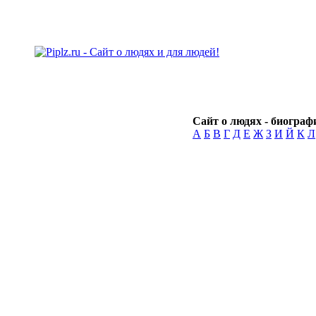
Сайт о людях - биографи
А
Б
В
Г
Д
Е
Ж
З
И
Й
К
Л