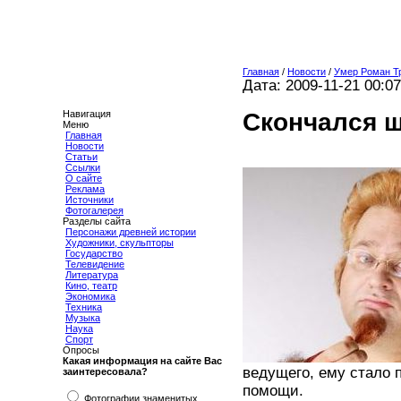
Главная
/
Новости
/
Умер Роман Т
Дата: 2009-11-21 00:07
Скончался ш
Навигация
Меню
Главная
Новости
Статьи
Ссылки
О сайте
Реклама
Источники
Фотогалерея
Разделы сайта
Персонажи древней истории
Художники, скульпторы
Государство
Телевидение
Литература
Кино, театр
Экономика
Техника
Музыка
Наука
Спорт
Опросы
Какая информация на сайте Вас
ведущего, ему стало 
заинтересовала?
помощи.
Фотографии знаменитых