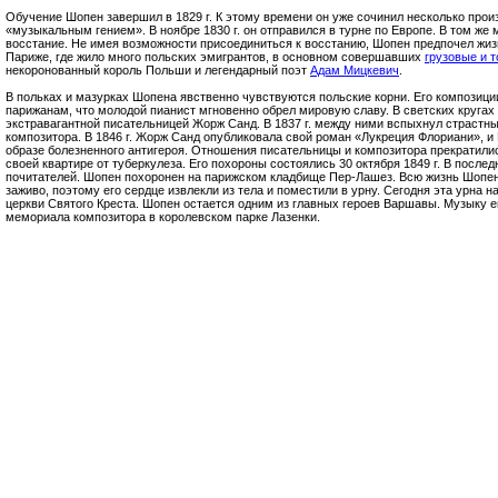
Обучение Шопен завершил в 1829 г. К этому времени он уже сочинил несколько произ
«музыкальным гением». В ноябре 1830 г. он отправился в турне по Европе. В том ж
восстание. Не имея возможности присоединиться к восстанию, Шопен предпочел жизн
Париже, где жило много польских эмигрантов, в основном совершавших
грузовые и 
некоронованный король Польши и легендарный поэт
Адам Мицкевич
.
В польках и мазурках Шопена явственно чувствуются польские корни. Его композици
парижанам, что молодой пианист мгновенно обрел мировую славу. В светских кругах
экстравагантной писательницей Жорж Санд. В 1837 г. между ними вспыхнул страстны
композитора. В 1846 г. Жорж Санд опубликовала свой роман «Лукреция Флориани», и
образе болезненного антигероя. Отношения писательницы и композитора прекратилис
своей квартире от туберкулеза. Его похороны состоялись 30 октября 1849 г. В после
почитателей. Шопен похоронен на парижском кладбище Пер-Лашез. Всю жизнь Шопе
заживо, поэтому его сердце извлекли из тела и поместили в урну. Сегодня эта урна 
церкви Святого Креста. Шопен остается одним из главных героев Варшавы. Музыку 
мемориала композитора в королевском парке Лазенки.