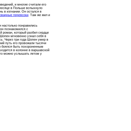
ведений, и многие считали его
е месяце в Польше вспыхнуло
ь в изгнании. Он остался в
товарные перевозки
. Там же жил и
и настолько понравились
 он познакомился с
й роман, который разбил сердце
 Шопен мгновенно узнал себя в
ь. Через три года Шопен умер в
дний путь его провожали тысячи
н боялся быть похороненным
находится в колонне в варшавской
его можно услышать летом у