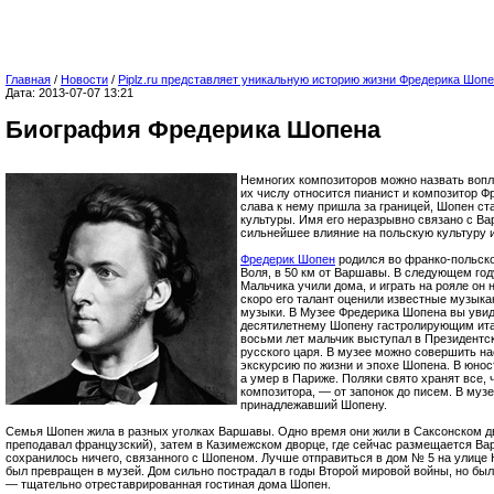
Главная
/
Новости
/
Piplz.ru представляет уникальную историю жизни Фредерика Шоп
Дата: 2013-07-07 13:21
Биография Фредерика Шопена
Немногих композиторов можно назвать вопл
их числу относится пианист и композитор 
слава к нему пришла за границей, Шопен ст
культуры. Имя его неразрывно связано с Ва
сильнейшее влияние на польскую культуру и
Фредерик Шопен
родился во франко-польск
Воля, в 50 км от Варшавы. В следующем год
Мальчика учили дома, и играть на рояле он 
скоро его талант оценили известные музык
музыки. В Музее Фредерика Шопена вы увид
десятилетнему Шопену гастролирующим ита
восьми лет мальчик выступал в Президентс
русского царя. В музее можно совершить н
экскурсию по жизни и эпохе Шопена. В юнос
а умер в Париже. Поляки свято хранят все, 
композитора, — от запонок до писем. В муз
принадлежавший Шопену.
Семья Шопен жила в разных уголках Варшавы. Одно время они жили в Саксонском д
преподавал французский), затем в Казимежском дворце, где сейчас размещается Ва
сохранилось ничего, связанного с Шопеном. Лучше отправиться в дом № 5 на улице
был превращен в музей. Дом сильно пострадал в годы Второй мировой войны, но бы
— тщательно отреставрированная гостиная дома Шопен.