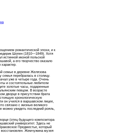
ена
ощением романтической эпохи, и к
Фредерик Шопен (1810—1849). Хотя
ал истинной иконой польской
ршавой, а его творчество оказало
 характер.
ой семье в деревне Желязова
у семья перебралась в столицу.
начал уже в четыре года. Очень
анты и состоятельные любители
ите золотые часы, подаренные
льянским певцом. В возрасте
ком дворце в присутствии брата
астоящую хронологическую
ти он учился в варшавском лицее,
что связано с жизнью великого
ее можно увидеть последний рояль,
ворце (отец будущего композитора
ршавский университет. Здесь не
 Краковское Предместье, который
л восстановлен. Жемчужина музея