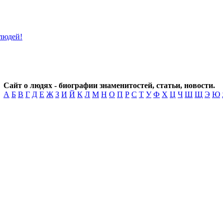
Сайт о людях - биографии знаменитостей, статьи, новости.
А
Б
В
Г
Д
Е
Ж
З
И
Й
К
Л
М
Н
О
П
Р
С
Т
У
Ф
Х
Ц
Ч
Ш
Щ
Э
Ю