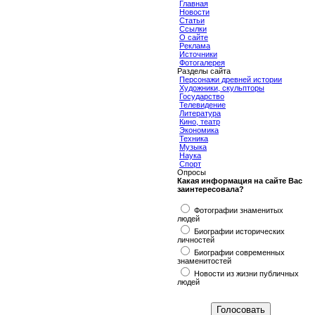
Главная
Новости
Статьи
Ссылки
О сайте
Реклама
Источники
Фотогалерея
Разделы сайта
Персонажи древней истории
Художники, скульпторы
Государство
Телевидение
Литература
Кино, театр
Экономика
Техника
Музыка
Наука
Спорт
Опросы
Какая информация на сайте Вас
заинтересовала?
Фотографии знаменитых
людей
Биографии исторических
личностей
Биографии современных
знаменитостей
Новости из жизни публичных
людей