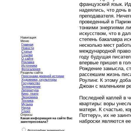
французский язык. Ид
надеялись, что дочь 
преподавателя. Ничего
проведенный в Париже
тонкими энергиями л
искусством, что в да
Навигация
степень бакалавра ис
Меню
несколько мест работ
Главная
Новости
международной правоз
Статьи
Ссылки
году будущая писател
О сайте
впервые пришел в гол
Реклама
Источники
Рождение замысла, ст
Фотогалерея
Разделы сайта
рассекшим жизнь писа
Персонажи древней истории
Роулинг. К этому доб
Художники, скульпторы
Государство
Джоан с маленьким ре
Телевидение
Литература
Кино, театр
Последней каплей в ч
Экономика
Техника
квартиры: воры унесл
Музыка
Наука
матери. К счастью, ко
Спорт
Поттеру», их не заинт
Опросы
Какая информация на сайте Вас
наброски являются ее
заинтересовала?
Фотографии знаменитых