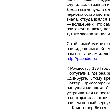
случилась странная и
Джоан выглянула в окн
черноволосого мальчи
знала, откуда взялся 
— волшебник, что сам 
пригласят в школу вол
тут же засела за пис
С той самой удивител
привидевшимся ей см
нам по тысячам иллюс
http://papadio.ru/
.
К Рождеству 1994 год
Португалии, где она р
Эдинбурге. К тому вр
Поттер и философский
пишущей машинке. Стр
устраиваться на пост
она отправила законч
причем первый вернул 
— Кристофер Литтл —