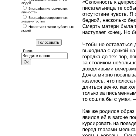
«Склонность к депрес
людей
писательница те собы
Биографии исторических
личностей
отсутствие чувств. Я
Биографии современных
бедной, насколько бе
знаменитостей
Смерть матери была т
Новости из жизни публичных
людей
наступает конец. Но 
Чтобы не оставаться 
выходила с дочкой на
Поиск
городка до тех пор, п
за столиком небольшо
дождливыми вечерами,
Дочка мирно посапыва
казалось, что полоса 
длиться вечно, как хо
только за письменным
то сошла бы с ума», 
Как же родился образ
явился ей в вагоне п
курсировать на поезд
перед глазами мелька
холмы, коровы... Одна