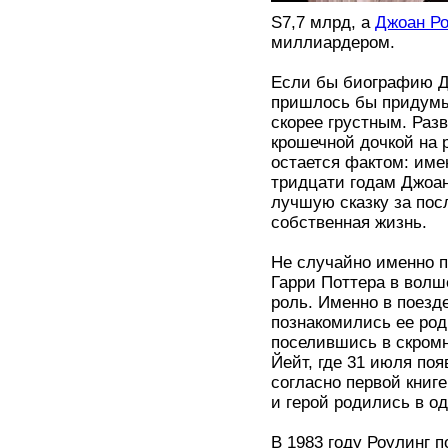
S7,7 млрд, а
Джоан Ро
миллиардером.
Если бы биографию Дж
пришлось бы придумыв
скорее грустным. Раз
крошечной дочкой на 
остается фактом: им
тридцати годам Джоан
лучшую сказку за посл
собственная жизнь.
Не случайно именно п
Гарри Поттера в вол
роль. Именно в поезд
познакомились ее род
поселившись в скром
Йейт, где 31 июля по
согласно первой книг
и герой родились в од
В 1983 году Роулинг п