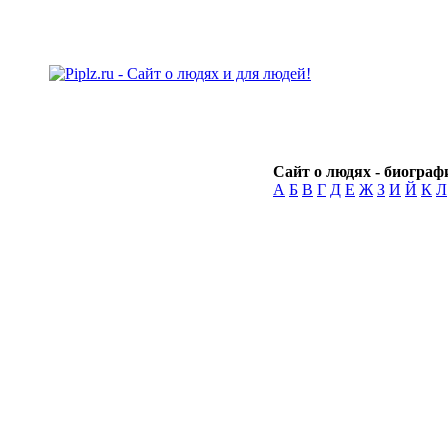
Сайт о людях - биографи
А
Б
В
Г
Д
Е
Ж
З
И
Й
К
Л