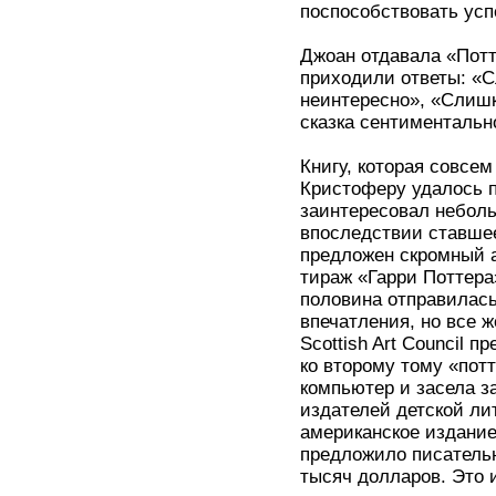
поспособствовать усп
Джоан отдавала «Потт
приходили ответы: «С
неинтересно», «Слишк
сказка сентиментальн
Книгу, которая совсе
Кристоферу удалось п
заинтересовал неболь
впоследствии ставшее
предложен скромный а
тираж «Гарри Поттера
половина отправилась
впечатления, но все 
Scottish Art Council 
ко второму тому «пот
компьютер и засела з
издателей детской ли
американское издание 
предложило писатель
тысяч долларов. Это 