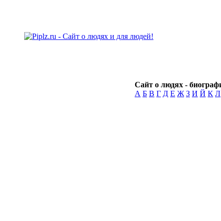
Сайт о людях - биографи
А
Б
В
Г
Д
Е
Ж
З
И
Й
К
Л