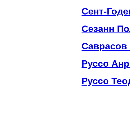
Сент-Годе
Сезанн По
Саврасов
Руссо Анр
Руссо Тео