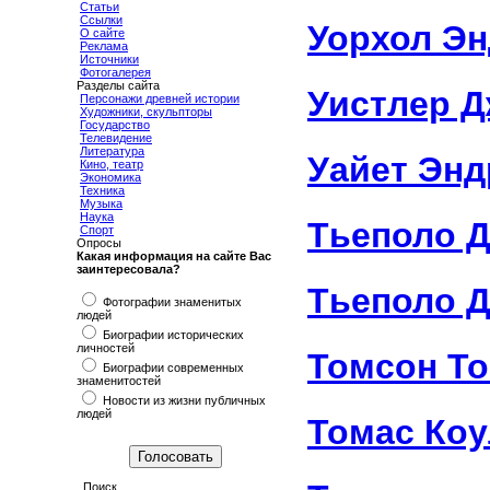
Статьи
Ссылки
Уорхол Э
О сайте
Реклама
Источники
Фотогалерея
Разделы сайта
Уистлер 
Персонажи древней истории
Художники, скульпторы
Государство
Телевидение
Литература
Уайет Эн
Кино, театр
Экономика
Техника
Музыка
Наука
Тьеполо 
Спорт
Опросы
Какая информация на сайте Вас
заинтересовала?
Тьеполо Д
Фотографии знаменитых
людей
Биографии исторических
личностей
Томсон Т
Биографии современных
знаменитостей
Новости из жизни публичных
людей
Томас Коу
Поиск