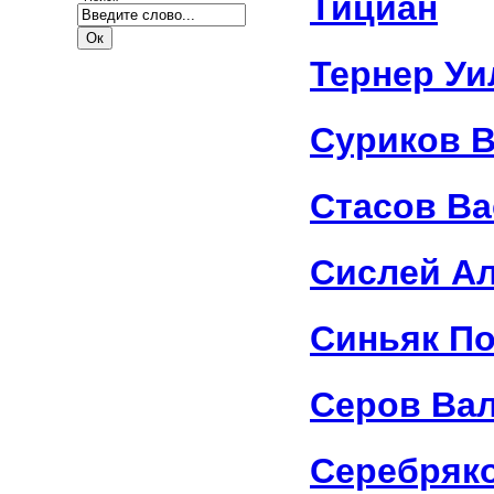
Тициан
Тернер У
Суриков 
Стасов В
Сислей А
Синьяк П
Серов Ва
Серебряк