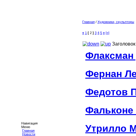
Главная
/
Художники, скульпторы
«
1
[
2
]
3
4
5
»
[»]
Заголовок
Флаксман
Фернан Л
Федотов 
Фальконе
Навигация
Утрилло 
Меню
Главная
Новости